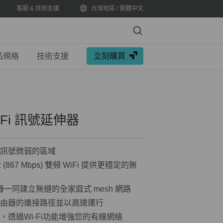
客服 & 技術支援
台灣地區 / 繁體中文
Search
品規格
技術支援
立刻購買
i-Fi 訊號延伸器
除訊號微弱的區域
 GHz (867 Mbps) 雙頻 WiFi 提供更穩定的無
 路由器一同建立無縫的全家庭式 mesh 網路
路由器的連接路徑並以高速運行
-Fi，透過Wi-Fi功能增強您的有線網絡