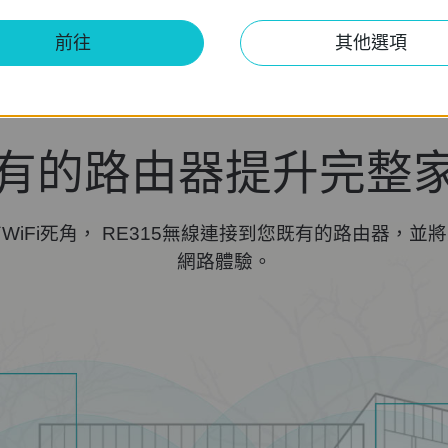
前往
其他選項
有的路由器提升完整家庭
WiFi死角， RE315無線連接到您既有的路由器，並
網路體驗。