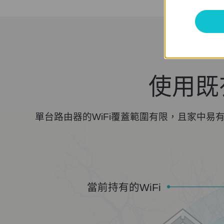
使用既
單台路由器的WiFi覆蓋範圍有限，且家中易有
當前持有的WiFi