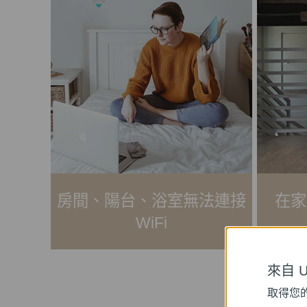
房間、陽台、浴室無法連接
在家
WiFi
來自 Un
取得您