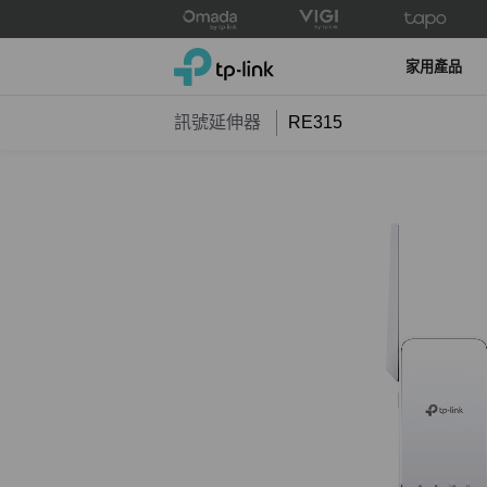
Click
to
TP-Link, Reliably Smart
skip
家用產品
the
navigation
訊號延伸器
RE315
bar