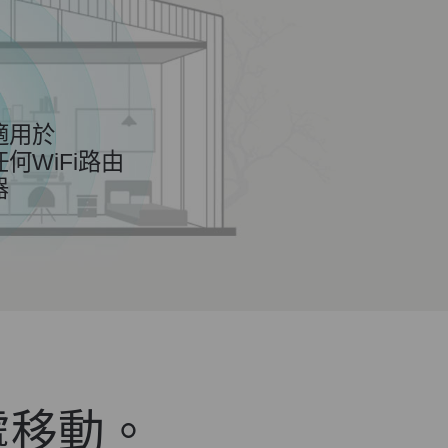
適用於
任何WiFi路由
器
處移動。