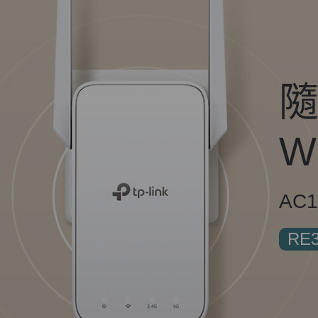
W
AC
RE