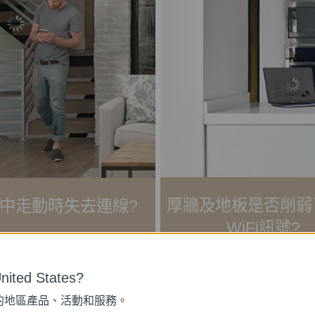
厚牆及地板是否削弱
中走動時失去連線?
WiFi訊號?
ited States?
的地區產品、活動和服務。