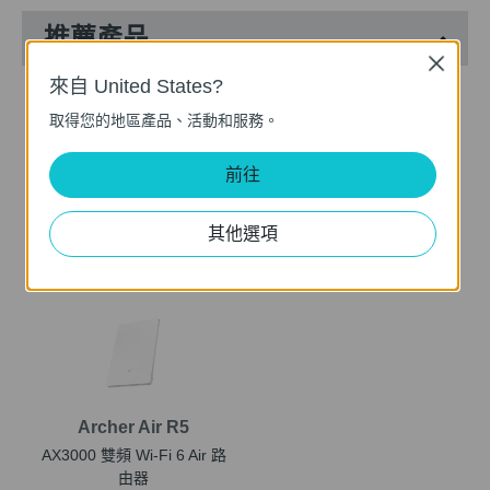
推薦產品
Close
來自 United States?
暢銷
取得您的地區產品、活動和服務。
前往
Archer AX72
Archer AXE75
其他選項
AX5400 雙頻 Wi-Fi 6 路由器
AXE5400 三頻 Gigabit Wi-Fi
/ 分享器
6E 路由器
Archer Air R5
AX3000 雙頻 Wi-Fi 6 Air 路
由器