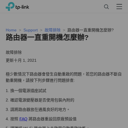
Click
Search
Menu
TP-Link, Reliably Smart
to
skip
the
navigation
Home
Support
故障排除
路由器一直重開機怎麼辦?
bar
路由器一直重開機怎麼辦?
故障排除
更新十月 1, 2021
極少數情況下路由器會發生自動重啟的問題，若您的路由器不斷自
動重開機，請按下列步驟進行問題排查:
1. 換一個電源插座試試
2. 確認電源變壓器是否使用包裝內附的
3. 請將路由器放在通風良好的地方。
4. 按照
FAQ
將路由器重設回原廠預設值