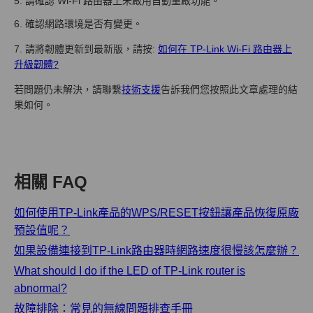
5. 請確認 Wi-Fi 路由器上未啟用自動重啟功能。
6. 確認網路環境是否有變更。
7. 請將韌體更新到最新版，請按:
如何在 TP-Link Wi-Fi 路由器上
升級韌體?
若問題仍未解決，請聯繫
技術支援
告訴我們您按照此文章處理的結
果如何。
相關 FAQ
如何使用TP-Link產品的WPS/RESET按鈕讓產品恢復原廠
預設值呢？
如果設備連接到TP-Link路由器時網路速度很慢該怎麼辦？
What should I do if the LED of TP-Link router is
abnormal?
故障排除：常見的無線問題排查手冊