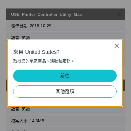
USB_Printer_Controller_Utility_Mac
載
發佈日期:
2018-10-29
語言:
英語
Close
檔案大小:
2.53 MB
來自 United States?
取得您的地區產品、活動和服務。
作業系統: Mac OS 10.9-10.14
前往
USB_Printer_Controller_Utility_Windows
載
其他選項
發佈日期:
2017-02-15
語言:
英語
檔案大小:
14.6MB