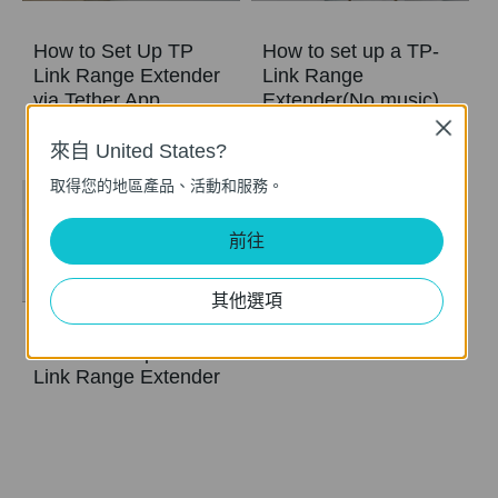
How to Set Up TP
How to set up a TP-
Link Range Extender
Link Range
via Tether App
Extender(No music)
Close
來自 United States?
取得您的地區產品、活動和服務。
前往
其他選項
How to set up a TP-
Link Range Extender