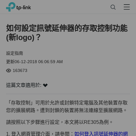
Click
Search
Menu
TP-Link, Reliably Smart
to
skip
the
如何設定訊號延伸器的存取控制功能
navigation
(新logo)？
bar
設定指南
更新06-12-2018 06:06:59 AM
163673
這篇文章適用於:
「存取控制」可用於允許或封鎖特定電腦及其他裝置存取
您的擴展網路。遭到封鎖的裝置將無法連線至擴展網路。
請按照以下步驟進行設定，本文將以RE305為例。
1. 登入網頁管理介面，請參閱：
如何登入訊號延伸器的網