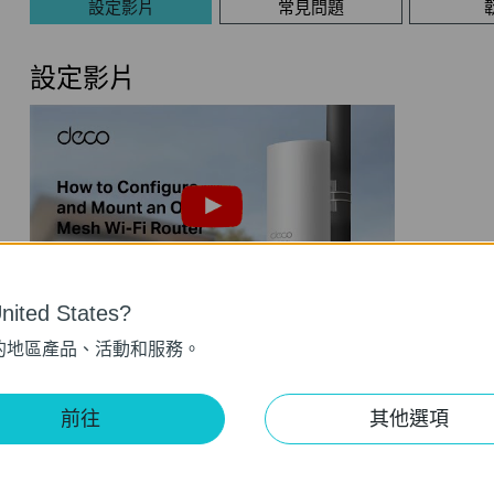
設定影片
常見問題
設定影片
ited States?
How to Configure and Mount an
的地區產品、活動和服務。
Outdoor Mesh Wi-Fi Router | Deco
BE25-Outdoor
This video guides you step-by-step to set up an outdoor Mesh Wi-Fi router using Deco BE25-Outdoor as an example. Images may differ from actual products.
前往
其他選項
更多