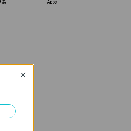
韌體
Apps
Close