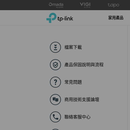
Click
to
TP-Link, Reliably Smart
skip
家用產品
the
navigation
bar
檔案下載
產品保固說明與流程
常見問題
商用技術支援論壇
聯絡客服中心