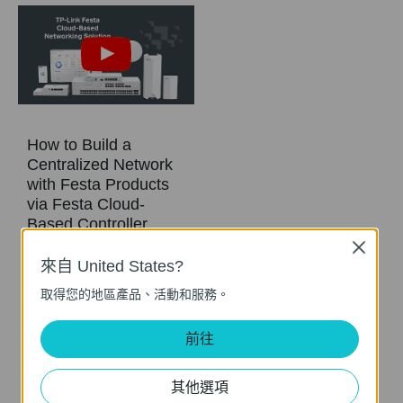
How to Build a
Centralized Network
with Festa Products
via Festa Cloud-
Based Controller
Close
來自 United States?
This video will introduce TP-Link Festa cloud-based networking solution and some basic network configuration.
取得您的地區產品、活動和服務。
更多
前往
其他選項