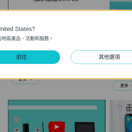
ited States?
的地區產品、活動和服務。
How to setup PPTP VPN on TP Link
What sho
前往
其他選項
routers Windows
interne
TP-Link 
This video will show you how to set up PPTP VPN on a TP-Link Wi-Fi router. For more information, visit www.tp-link.com/support
更多
更多