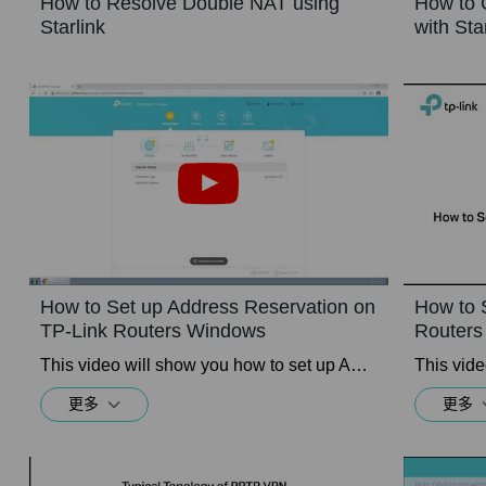
How to Resolve Double NAT using
How to 
Starlink
with Sta
How to Set up Address Reservation on
How to 
TP-Link Routers Windows
Routers
This video will show you how to set up Address Reservation on TP-Link routers.
更多
更多