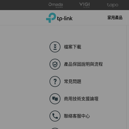
Click
to
TP-Link, Reliably Smart
skip
家用產品
the
navigation
bar
檔案下載
產品保固說明與流程
常見問題
商用技術支援論壇
聯絡客服中心