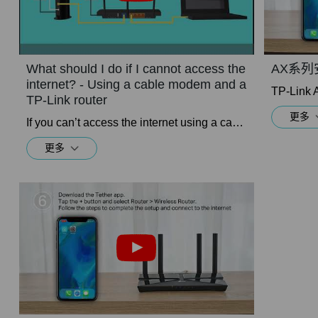
What should I do if I cannot access the
AX系
internet? - Using a cable modem and a
TP-Lin
TP-Link router
更多
If you can’t access the internet using a cable modem and TP-Link router, follow this video step by step to solve your problem.
更多