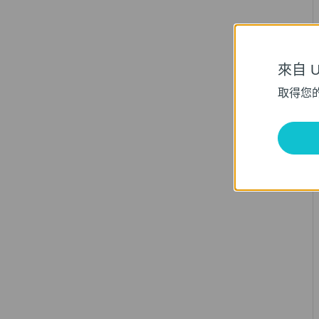
來自 Un
取得您