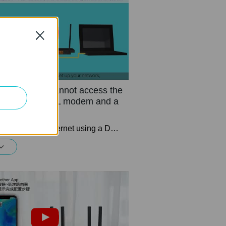
Close
uld I do if I cannot access the
t? - Using a DSL modem and a
router
If you can’t access the internet using a DSL modem and TP-Link router, this video can help you solve the problem.