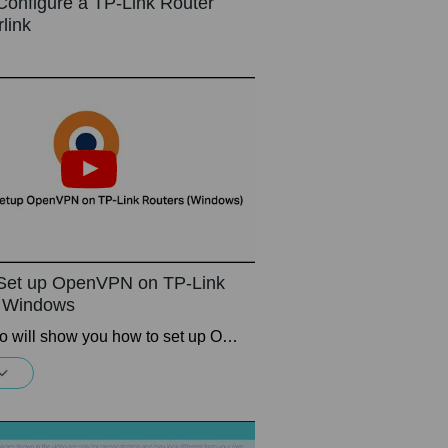
Configure a TP-Link Router
rlink
Set up OpenVPN on TP-Link
 Windows
This video will show you how to set up OpenVPN on a TP-Link Wi-Fi router. For more information, visit www.tp-link.com/support.