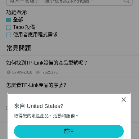
功能過濾:
全部
Tapo 設備
使用者應用程式需求
常見問題
如何找到TP-Link設備的產品型號呢？
07-09-2018
7625175
views
怎麼看TP-Link產品的序號?
11-15-2017
489175
views
Close
來自 United States?
如何查看 TP-Link 產品的硬體版本？
取得您的地區產品、活動和服務。
11-04-2011
25765498
views
前往