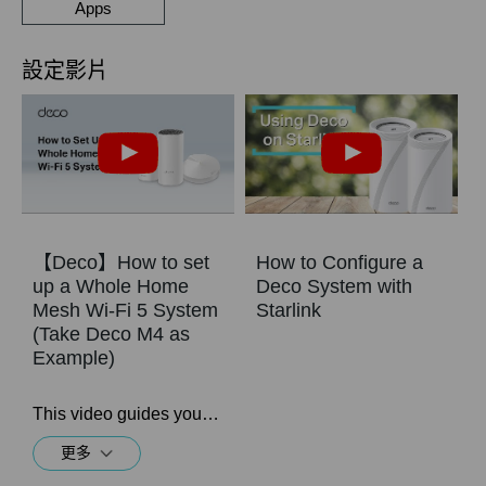
Apps
設定影片
【Deco】How to set
How to Configure a
up a Whole Home
Deco System with
Mesh Wi-Fi 5 System
Starlink
(Take Deco M4 as
Example)
This video guides you step by step to set up a Whole Home Mesh Wi-Fi 5 System using Deco M4 as an example. The images may differ from actual products.
更多