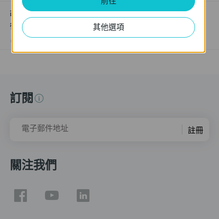
前往
故障排除：為什麼我的 PoE 受電裝置連接到 PoE 交換器
後無法正常運作
其他選項
09-23-2025
391821
views
訂閱
電子郵件地址
註冊
關注我們