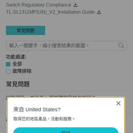
Switch Regulatory Compliance
TL-SL1311MP(UN)_V2_Installation Guide
常見問題
功能過濾:
全部
故障排除
常見問題
故障排除：交換器上網不穩定我該怎麼辦？
Close
01-08-2025
129875
views
來自 United States?
取得您的地區產品、活動和服務。
故障排除：我的交換器無法上網怎麼辦？
01-08-2025
184177
views