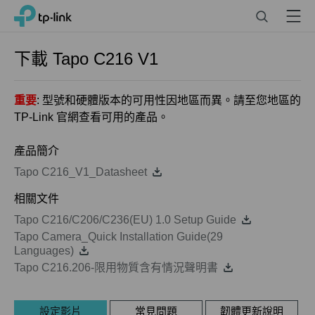
Click
Search
Menu
TP-Link, Reliably Smart
to
skip
the
下載
Tapo C216
V1
navigation
bar
重要
: 型號和硬體版本的可用性因地區而異。請至您地區的
TP-Link 官網查看可用的產品。
產品簡介
Tapo C216_V1_Datasheet
相關文件
Tapo C216/C206/C236(EU) 1.0 Setup Guide
Tapo Camera_Quick Installation Guide(29
Languages)
Tapo C216.206-限用物質含有情況聲明書
設定影片
常見問題
韌體更新說明