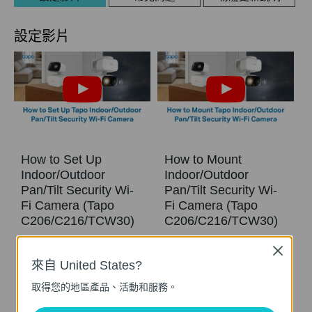
設定影片
How to Set Up
How to Mount
Indoor/Outdoor
Indoor/Outdoor
Pan/Tilt Security Wi-
Pan/Tilt Security Wi-
Fi Camera (Tapo
Fi Camera (Tapo
C206/C216/TCW30)
C206/C216/TCW30)
Close
The Indoor/Outdoor Pan/Tilt Security Wi-Fi Camera is a versatile security solution designed to enhance your home's protection, offering flexible placement options for both indoor and outdoor use. This video will show you how to set up the camera.
The Indoor/Outdoor Pan/Tilt Security Wi-Fi Camera is a versatile security solution designed to enhance your home's protection, offering flexible placement options for both indoor and outdoor use. This video will show you how to install the camera.
來自 United States?
更多
更多
取得您的地區產品、活動和服務。