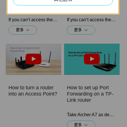
TP-Link router
TP-Link router
If you can’t access the internet using a DSL modem and TP-Link router, this video can help you solve the problem.
If you can’t access the internet using a cable modem and TP-Link router, follow this video step by step to solve your problem.
更多
更多
How to turn a router
How to set up Port
into an Access Point?
Forwarding on a TP-
Link router
Take Archer A7 as demonstration.
更多