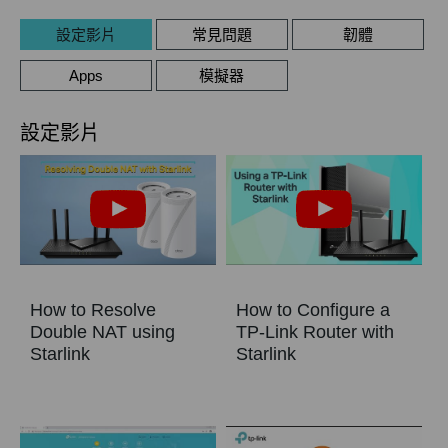
設定影片
常見問題
韌體
Apps
模擬器
設定影片
How to Resolve
How to Configure a
Double NAT using
TP-Link Router with
Starlink
Starlink