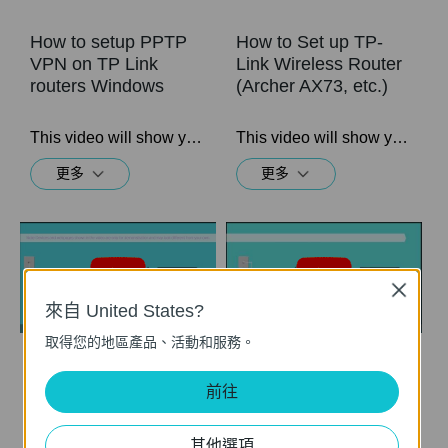
How to setup PPTP
How to Set up TP-
VPN on TP Link
Link Wireless Router
routers Windows
(Archer AX73, etc.)
This video will show you how to set up PPTP VPN on a TP-Link Wi-Fi router. For more information, visit www.tp-link.com/support
This video will show you how to connect and configure a TP-Link Wi-Fi router. For more information, visit www.tp-link.com/support.
更多
更多
Close
來自 United States?
取得您的地區產品、活動和服務。
What should I do if I
What should I do if I
前往
cannot access the
cannot access the
internet? - Using a
internet? - Using a
DSL modem and a
cable modem and a
其他選項