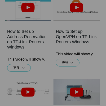
How to Set up
How to Set up
Address Reservation
OpenVPN on TP-Link
on TP-Link Routers
Routers Windows
Windows
This video will show you how to set up OpenVPN on a TP-Link Wi-Fi router. For more information, visit www.tp-link.com/support.
This video will show you how to set up Address Reservation on TP-Link routers.
更多
更多