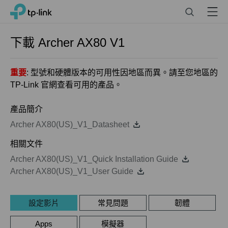
Click
Search
Menu
TP-Link, Reliably Smart
to
skip
the
下載
Archer AX80
V1
navigation
bar
重要
: 型號和硬體版本的可用性因地區而異。請至您地區的
TP-Link 官網查看可用的產品。
產品簡介
Archer AX80(US)_V1_Datasheet
相關文件
Archer AX80(US)_V1_Quick Installation Guide
Archer AX80(US)_V1_User Guide
設定影片
常見問題
韌體
Apps
模擬器