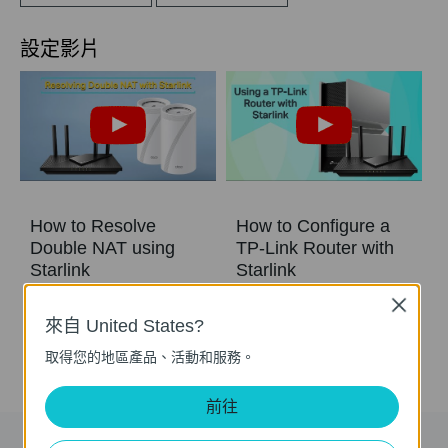
設定影片
How to Resolve
How to Configure a
Double NAT using
TP-Link Router with
Starlink
Starlink
Close
來自 United States?
取得您的地區產品、活動和服務。
前往