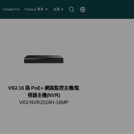
搜
Choose
Omada Pro
Festa & 更多
支援
尋
location
圖
示
VIGI 16 路 PoE+ 網路監控主機/監
視器主機(NVR)
VIGI NVR2016H-16MP