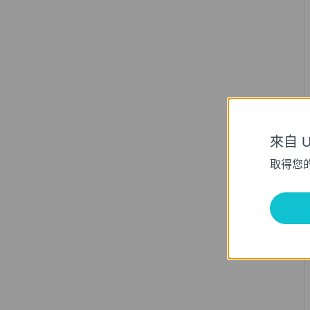
來自 Un
取得您