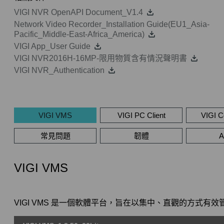
VIGI NVR OpenAPI Document_V1.4
Network Video Recorder_Installation Guide(EU1_Asia-
Pacific_Middle-East-Africa_America)
VIGI App_User Guide
VIGI NVR2016H-16MP-限用物質含有情況聲明書
VIGI NVR_Authentication
VIGI VMS
VIGI PC Client
VIGI Co
常見問題
韌體
A
VIGI VMS
VIGI VMS 是一個軟體平台，旨在以集中、直觀的方式有