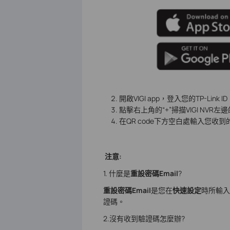
開啟VIGI app，登入您的TP-Link
點擊右上角的“+”掃描VIGI NVR
在QR code下方空白處輸入您
注意:
1. 什麼是
重設密碼Email
?
重設密碼Email
是您在
快速設定
時所輸入
證碼。
2.沒有收到驗證碼怎麼辦?