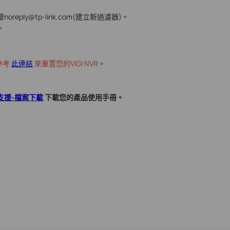
ply@tp-link.com(建立新過濾器)。
。
參考
此連結
來重置您的VIGI NVR
。
支援-檔案下載
下載您的產品使用手冊。