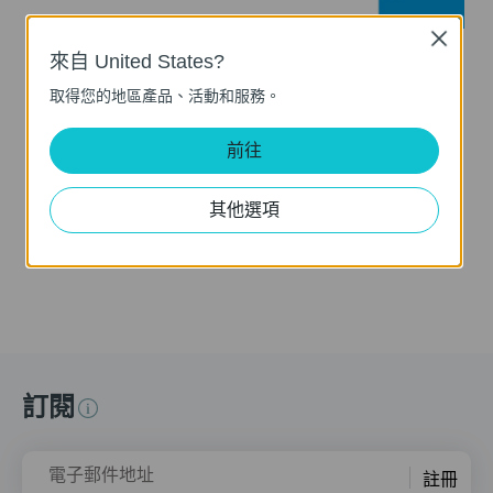
Close
來自 United States?
Tapo T100: Remove
How to Set Up Your
取得您的地區產品、活動和服務。
Cover
Tapo Smart Motion
Sensor (Tapo T100)
前往
This guide will help you set up and place your Tapo smart motion sensor. Tapo is the easy way to turn your home into a smart home. With the Tapo Hub as a bridge, Tapo Smart Sensor works with a wide range of Tapo accessories. So you can easily control and monitor your home from anywhere. Learn more about Tapo smart ecosystem: https://www.tapo.com/
其他選項
更多
訂閱
電子郵件地址
註冊