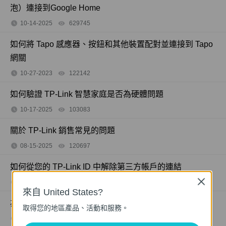
泡）連接到Google Home
10-14-2025
629745
views
如何將 Tapo 感應器、按鈕和其他裝置配對並連接到 Tapo
網關
10-27-2023
122142
views
如何驗證 TP-Link 智慧家庭是否為硬體問題
10-17-2025
103083
views
關於 TP-Link 銷售常見的問題
08-15-2025
120697
views
如何從您的 TP-Link ID 中解除第三方帳戶的連結
Close
06-10-2025
81029
views
來自 United States?
為什麼 TP-Link 需要我的電子郵件地址？
取得您的地區產品、活動和服務。
09-22-2023
281674
views