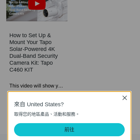
How to Set Up &
Mount Your Tapo
Solar-Powered 4K
Dual-Band Security
Camera Kit: Tapo
C460 KIT
This video will show you how to set up and mount your solar-powered security camera kit. Tapo C460 features 4K 8MP resolution for superior clarity with an upgraded image sensor, processor, and lens. Set it up and enjoy!
更多
Close
來自 United States?
取得您的地區產品、活動和服務。
前往