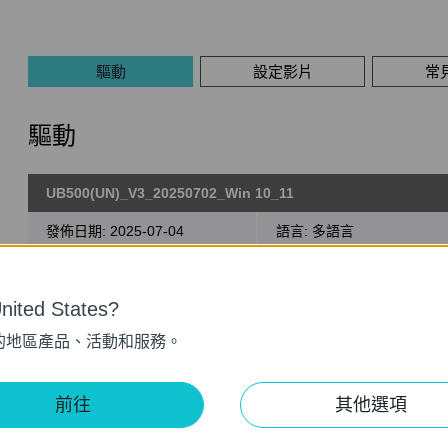
驅動
設定影片
常
驅動
UB500(UN)_V3_20250702_Win 10_11
發佈日期:
2025-07-04
語言:
多語言
作業系統: Win 10_11
ited States?
的地區產品、活動和服務。
UB500(UN)_V3_Win7_Win8.1
發佈日期:
2025-03-14
語言:
多語言
前往
其他選項
作業系統: win7x64x86,win8.1x64x86