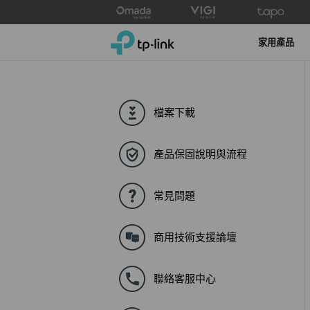
Click
to
TP-Link, Reliably Smart
skip
家用產品
the
navigation
bar
檔案下載
產品保固說明與流程
常見問題
商用技術支援論壇
聯絡客服中心