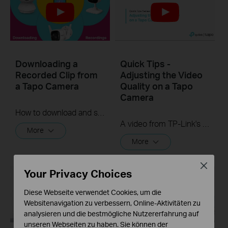
Downloading a
Quick Tips -
Recorded Clip from
Adjusting the Video
a Tapo Camera
Quality on a Tapo
Camera
How to download and save a Recorded clip on a Tapo Camera
A video from TP-Link's Quick Tips Series of videos that show you how to quickly adjust the quality of the video resolution on a Tapo Camera
More
More
Close
Your Privacy Choices
Diese Webseite verwendet Cookies, um die
Websitenavigation zu verbessern, Online-Aktivitäten zu
analysieren und die bestmögliche Nutzererfahrung auf
unseren Webseiten zu haben. Sie können der