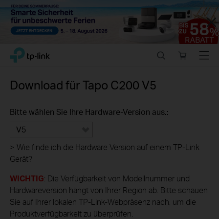
Close
Click
Search
Online
Menu
TP-Link, Reliably Smart
to
store
skip
the
Download für
Tapo C200
V5
navigation
bar
Bitte wählen Sie Ihre Hardware-Version aus.:
V5
>
Wie finde ich die Hardware Version auf einem TP-Link
Gerät?
WICHTIG
: Die Verfügbarkeit von Modellnummer und
Hardwareversion hängt von Ihrer Region ab. Bitte schauen
Sie auf Ihrer lokalen TP-Link-Webpräsenz nach, um die
Produktverfügbarkeit zu überprüfen.