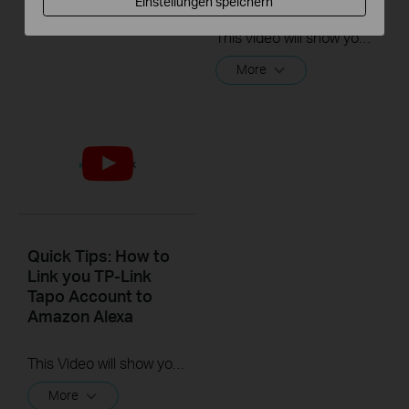
Einstellungen speichern
TC70
This video will show you how to link your TP-Link Tapo account to Google Assistant
More
Quick Tips: How to
Link you TP-Link
Tapo Account to
Amazon Alexa
This Video will show you how to integrate your Tapo account to Amazon Alexa
More