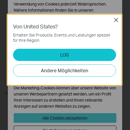
Verwendung von Cookies jederzeit Widersprechen.
How to Mount Your
How to Install
Nähere Informationen finden Sie in unseren
Tapo Pan&Tilt Wi-Fi
microSD Card for
Datenschutzhinweisen
.
Close
Camera to a Wall:
Tapo Pan&Tilt Wi-Fi
Von United States?
Notwendige Cookies
Tapo C200/Tapo
Camera: Tapo
Diese Cookies sind zur Funktion der Website
C210/ TC70
C200/Tapo C210/
Erhalten Sie Produkte, Events und Leistungen speziell
erforderlich und können in Ihren Systemen nicht
für Ihre Region
TC70
deaktiviert werden.
LOS
Analyse- und Marketing-Cookies
Analyse-Cookies ermöglichen es uns, Ihre Aktivitäten
auf unserer Website zu analysieren, um die
Andere Möglichkeiten
Funktionsweise unserer Website zu verbessern und
anzupassen.
Die Marketing-Cookies können über unsere Website von
unseren Werbepartnern gesetzt werden, um ein Profil
Ihrer Interessen zu erstellen und Ihnen relevante
Anzeigen auf anderen Websites zu zeigen.
How to Reset Your
Quick Tips: How to
Tapo Pan&Tilt Wi-Fi
Link your TP-Link
Alle Cookies akzeptieren
Camera: Tapo
Tapo Account to
C200/Tapo C210/
Google Assistant