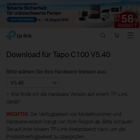
Close
Click
Search
Online
Menu
TP-Link, Reliably Smart
to
store
skip
the
Download für
Tapo C100
V5.40
navigation
bar
Bitte wählen Sie Ihre Hardware-Version aus.:
V5.40
>
Wie finde ich die Hardware Version auf einem TP-Link
Gerät?
WICHTIG
: Die Verfügbarkeit von Modellnummer und
Hardwareversion hängt von Ihrer Region ab. Bitte schauen
Sie auf Ihrer lokalen TP-Link-Webpräsenz nach, um die
Produktverfügbarkeit zu überprüfen.