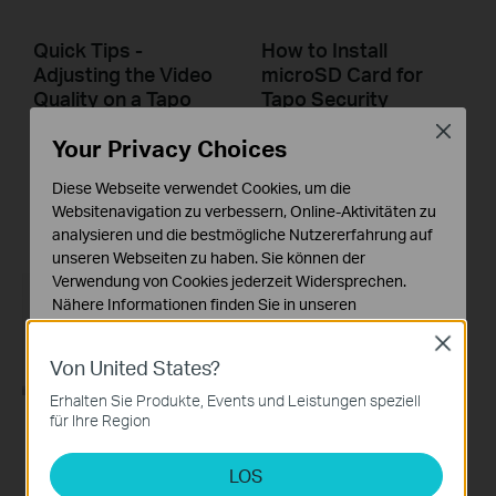
Quick Tips -
How to Install
Adjusting the Video
microSD Card for
Quality on a Tapo
Tapo Security
Camera
Camera: Tapo
Close
Your Privacy Choices
C100/Tapo C110/
TC60
A video from TP-Link's Quick Tips Series of videos that show you how to quickly adjust the quality of the video resolution on a Tapo Camera
Diese Webseite verwendet Cookies, um die
Websitenavigation zu verbessern, Online-Aktivitäten zu
More
analysieren und die bestmögliche Nutzererfahrung auf
unseren Webseiten zu haben. Sie können der
Verwendung von Cookies jederzeit Widersprechen.
Nähere Informationen finden Sie in unseren
Datenschutzhinweisen
.
Close
Von United States?
Notwendige Cookies
Diese Cookies sind zur Funktion der Website
Erhalten Sie Produkte, Events und Leistungen speziell
erforderlich und können in Ihren Systemen nicht
für Ihre Region
deaktiviert werden.
How to Reset Your
Quick Tips: How to
Tapo Security
Link your TP-Link
LOS
Analyse- und Marketing-Cookies
Camera: Tapo
Tapo Account to