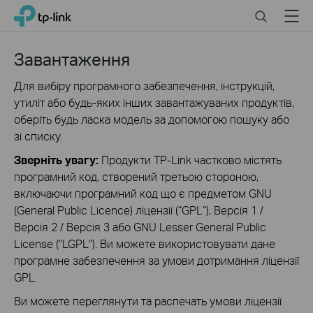
Click
Search
Menu
TP-Link, Reliably Smart
to
skip
the
Завантаження
navigation
bar
Для вибiру програмного забезпечення, інструкцій,
утиліт або будь-яких інших завантажуваних продуктів,
оберіть будь ласка модель за допомогою пошуку або
зі списку.
Зверніть увагу:
Продукти TP-Link частково містять
програмний код, створений третьою стороною,
включаючи програмний код що є предметом GNU
(General Public Licence) ліцензії (“GPL“), Версія 1 /
Версія 2 / Версія 3 або GNU Lesser General Public
License ("LGPL"). Ви можете використовувати дане
програмне забезпечення за умови дотримання ліцензії
GPL.
Ви можете переглянути та распечать умови ліцензії