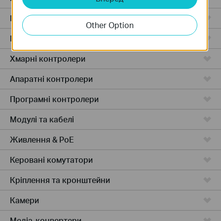
Маршрутизатори 4G WiFi
Other Option
Маршрутизатори з інтеграціями
Хмарні контролери
Апаратні контролери
Програмні контролери
Модулі та кабелі
Живлення & PoE
Керовані комутатори
Кріплення та кронштейни
Камери
Медіа-конвертери