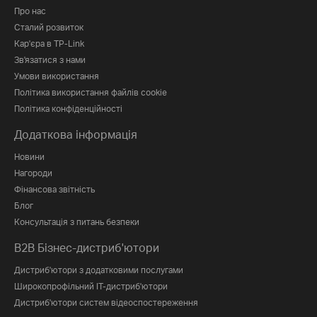
Про нас
Сталий розвиток
Кар'єра в TP-Link
Зв'язатися з нами
Умови використання
Політика використання файлів cookie
Політика конфіденційності
Додаткова інформація
Новини
Нагороди
Фінансова звітність
Блог
Консультація з питань безпеки
B2B Бізнес-дистриб'ютори
Дистриб'ютори з додатковими послугами
Широкопрофільний IT-дистриб'ютори
Дистриб'ютори систем відеоспостереження