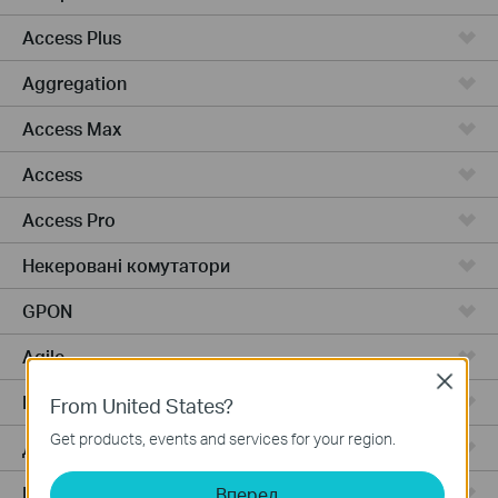
Access Plus
Aggregation
Access Max
Access
Access Pro
Некеровані комутатори
GPON
Agile
Close
Industrial
From United States?
Get products, events and services for your region.
Дротові маршрутизатори
Бездротові маршрутизатори
Вперед