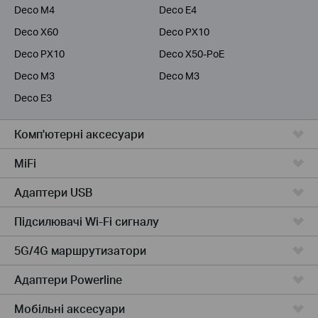
Deco M4
Deco E4
Deco X60
Deco PX10
Deco PX10
Deco X50-PoE
Deco M3
Deco M3
Deco E3
Комп'ютернi аксесуари
MiFi
Адаптери USB
Підсилювачi Wi-Fi сигналу
5G/4G маршрутизатори
Адаптери Powerline
Мобiльнi аксесуари