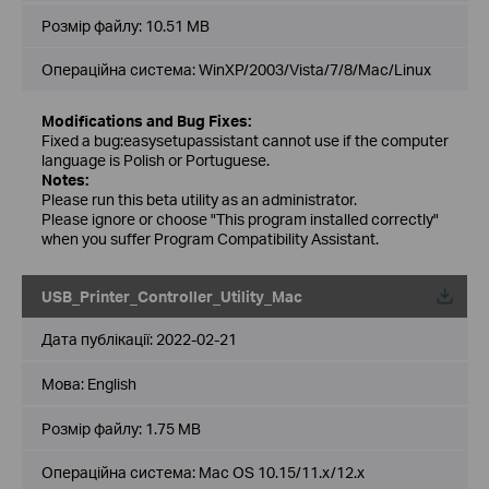
Розмір файлу:
10.51 MB
Операційна система: WinXP/2003/Vista/7/8/Mac/Linux
Modifications and Bug Fixes:
Fixed a bug:easysetupassistant cannot use if the computer
language is Polish or Portuguese.
Notes:
Please run this beta utility as an administrator.
Please ignore or choose "This program installed correctly"
when you suffer Program Compatibility Assistant.
USB_Printer_Controller_Utility_Mac
Дата публікації:
2022-02-21
Мова:
English
Розмір файлу:
1.75 MB
Операційна система: Mac OS 10.15/11.x/12.x