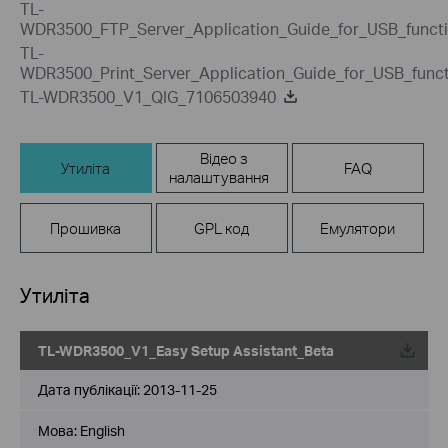
TL-
WDR3500_FTP_Server_Application_Guide_for_USB_funct
TL-
WDR3500_Print_Server_Application_Guide_for_USB_func
TL-WDR3500_V1_QIG_7106503940
Відео з
Утиліта
FAQ
налаштування
Прошивка
GPL код
Емулятори
Утиліта
TL-WDR3500_V1_Easy Setup Assistant_Beta
Дата публікації:
2013-11-25
Мова:
English