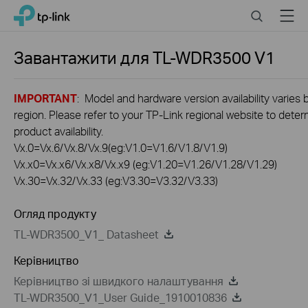
Click
Search
Menu
TP-Link, Reliably Smart
to
skip
the
Завантажити для
TL-WDR3500
V1
navigation
bar
IMPORTANT
: Model and hardware version availability varies 
region. Please refer to your TP-Link regional website to dete
product availability.
Vx.0=Vx.6/Vx.8/Vx.9(eg:V1.0=V1.6/V1.8/V1.9)
Vx.x0=Vx.x6/Vx.x8/Vx.x9 (eg:V1.20=V1.26/V1.28/V1.29)
Vx.30=Vx.32/Vx.33 (eg:V3.30=V3.32/V3.33)
Огляд продукту
TL-WDR3500_V1_ Datasheet
Керівництво
Керівництво зi швидкого налаштування
TL-WDR3500_V1_User Guide_1910010836