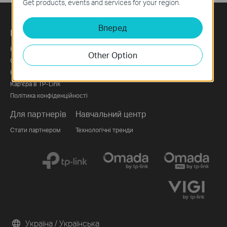
Get products, events and services for your region.
Вперед
Про компанію
Преса
Корпоративний профіль
Новини
Other Option
Сталість та стійкість
Блог
Контакти
Консультація з питань безпеки
Кар'єра в TP-Link
Політика конфіденційності
Для партнерів
Навчальний центр
Стати партнером
Технологічні тренди
Україна / Українська