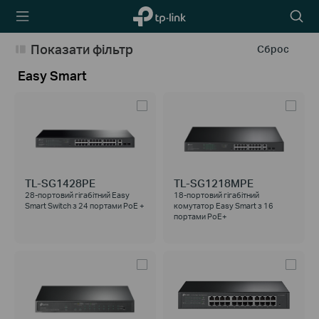
TP-Link,
Пошу
Reliably
Smart
Показати фільтр
Сброс
Easy Smart
TL-SG1428PE
TL-SG1218MPE
28-портовий гігабітний Easy
18-портовий гігабітний
Smart Switch з 24 портами PoE +
комутатор Easy Smart з 16
портами PoE+