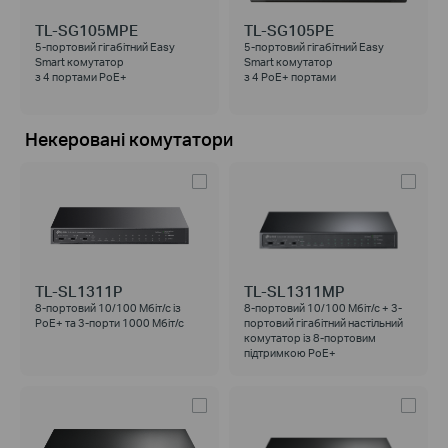
TL-SG105MPE
TL-SG105PE
5-портовий гігабітний Easy
5-портовий гігабітний Easy
Smart комутатор
Smart комутатор
з 4 портами PoE+
з 4 РоЕ+ портами
Некеровані комутатори
TL-SL1311P
TL-SL1311MP
8-портовий 10/100 Мбіт/с із
8-портовий 10/100 Мбіт/с + 3-
PoE+ та 3-порти 1000 Мбіт/с
портовий гігабітний настільний
комутатор із 8-портовим
підтримкою PoE+