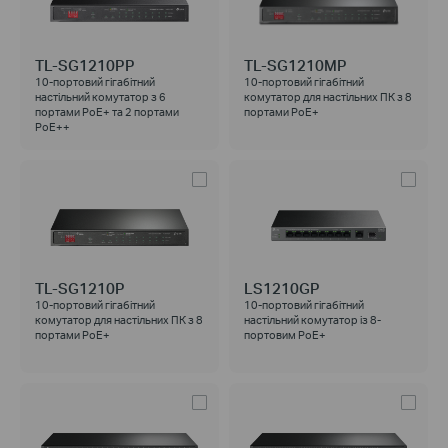
TL-SG1210PP
TL-SG1210MP
10-портовий гігабітний
10-портовий гігабітний
настільний комутатор з 6
комутатор для настільних ПК з 8
портами PoE+ та 2 портами
портами PoE+
PoE++
TL-SG1210P
LS1210GP
10-портовий гігабітний
10-портовий гігабітний
комутатор для настільних ПК з 8
настільний комутатор із 8-
портами PoE+
портовим PoE+