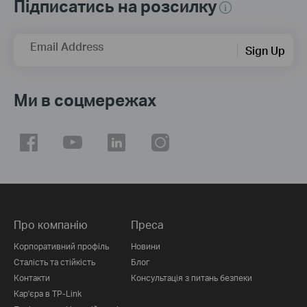
Підписатись на розсилку
Email Address
Sign Up
Ми в соцмережах
Про компанію
Преса
Корпоративний профіль
Новини
Сталість та стійкість
Блог
Контакти
Консультація з питань безпеки
Кар'єра в TP-Link