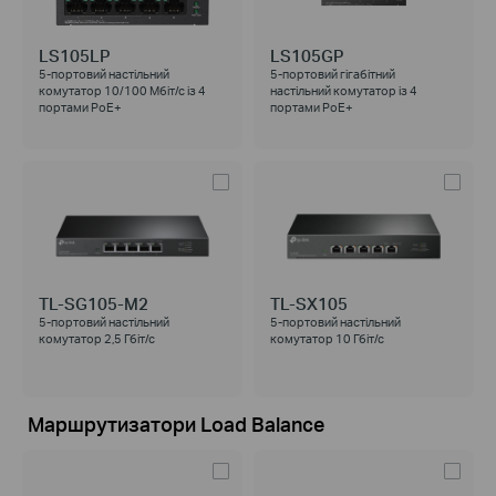
LS105LP
LS105GP
5-портовий настільний
5-портовий гігабітний
комутатор 10/100 Мбіт/с із 4
настільний комутатор із 4
портами PoE+
портами PoE+
TL-SG105-M2
TL-SX105
5-портовий настільний
5-портовий настільний
комутатор 2,5 Гбіт/с
комутатор
10 Гбіт/с
Маршрутизатори Load Balance