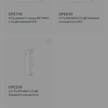
CPE710
CPE610
5 ГГц змінного струму, 867 Мбіт/
5 ГГц 300 Мбіт/с 23 дБі Зовнішня
с, 23 дБі зовнішній CPE
точка доступу Wi Fi
CPE210
2,4 ГГц 300 Мбіт / с 9 дБі
Зовнішня точка доступу