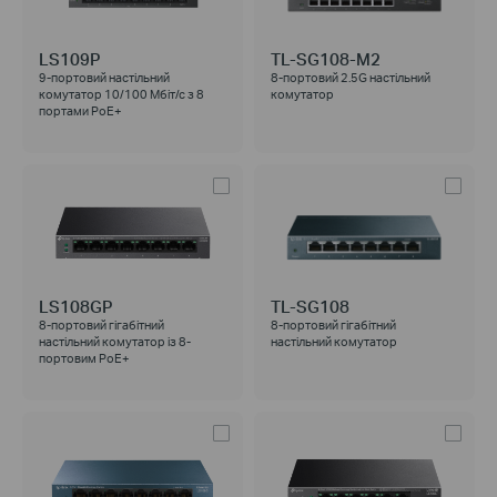
LS109P
TL-SG108-M2
9-портовий настільний
8-портовий 2.5G настільний
комутатор 10/100 Мбіт/с з 8
комутатор
портами PoE+
LS108GP
TL-SG108
8-портовий гігабітний
8-портовий гігабітний
настільний комутатор із 8-
настільний комутатор
портовим PoE+