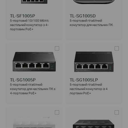
TL-SF1005P
TL-SG1005D
5-портовий 10/100 Мбіт/с
5-портовий гігабітний
настільний комутатор з 4-
комутатор для настільних ПК
портовим PoE+
TL-SG1005P
TL-SG1005LP
5-портовий гігабітний
5-портовий гігабітний
комутатор для настільних ПК з
настільний комутатор із 4
4-портовим PoE+
портами PoE+