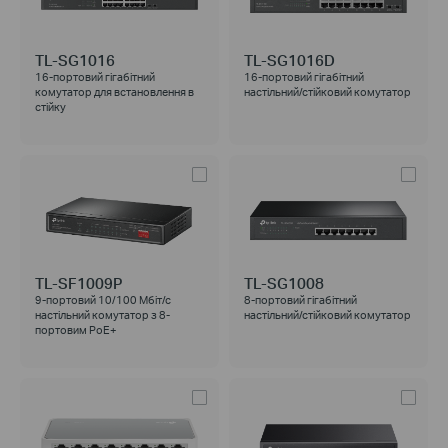
TL-SG1016
TL-SG1016D
16-портовий гігабітний
16-портовий гігабітний
комутатор для встановлення в
настільний/стійковий комутатор
стійку
TL-SF1009P
TL-SG1008
9-портовий 10/100 Мбіт/с
8-портовий гігабітний
настільний комутатор з 8-
настільний/стійковий комутатор
портовим PoE+