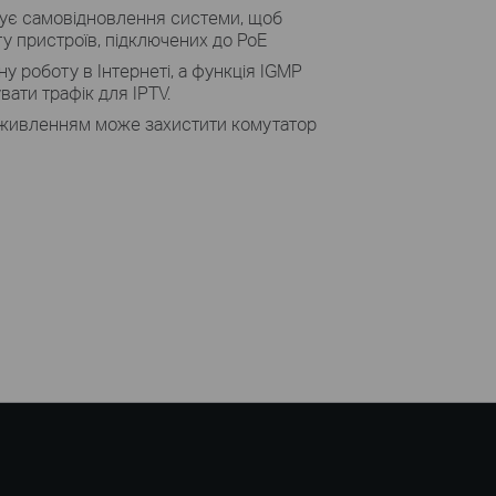
чує самовідновлення системи, щоб
ту пристроїв, підключених до PoE
у роботу в Інтернеті, а функція IGMP
ати трафік для IPTV.
 живленням може захистити комутатор