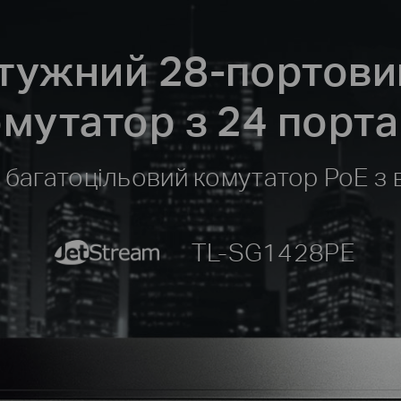
ужний 28-портовий
омутатор з 24 порта
, багатоцільовий комутатор PoE з
JetStream
TL-SG1428PE