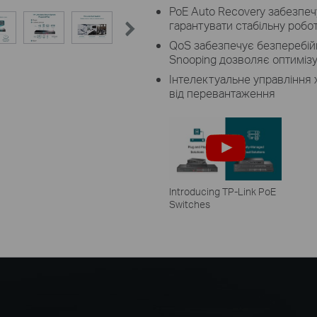
PoE Auto Recovery забезпе
гарантувати стабільну робо
QoS забезпечує безперебійн
Snooping дозволяє оптимізув
Інтелектуальне управління
від перевантаження
Introducing TP-Link PoE
Switches