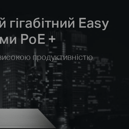
 гігабітний Easy
ми PoE +
 високою продуктивністю