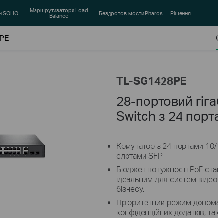
Маршрутизатори Load
и SOHO
Бездротові мости Pharos
Рішення
Balance
8PE
TL-SG1428PE
28-портовий гіга
Switch з 24 порт
Комутатор з 24 портами 10/1
слотами SFP
Бюджет потужності PoE ста
ідеальним для систем віде
бізнесу.
Пріоритетний режим допома
конфіденційних додатків, т