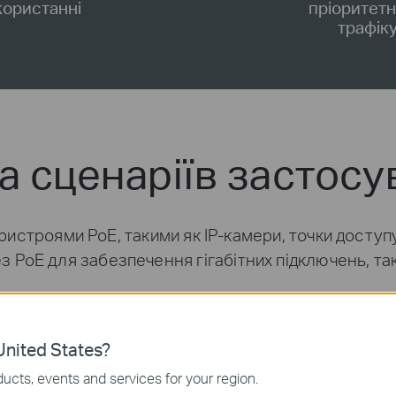
користанні
пріоритетн
трафік
а сценаріїв застос
истроями PoE, такими як IP-камери, точки доступу
 PoE для забезпечення гігабітних підключень, таки
nited States?
ucts, events and services for your region.