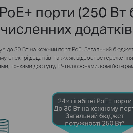
 PoE+ порти (250 Вт
численних додатків
имує до 30 Вт на кожний порт PoE. Загальний бюдже
у спектрі додатків, таких як відеоспостереження, 
ами, точками доступу, IP-телефонами, комп'ютер
24× гігабітні PoE+ порти
До 30 Вт на кожному порт
Загальний бюджет
потужності 250 Вт
*