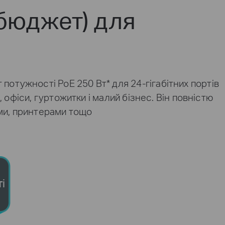
 бюджет) для
т потужності PoE 250 Вт
*
для 24-гігабітних портів
офіси, гуртожитки і малий бізнес. Він повністю
ами, принтерами тощо
і