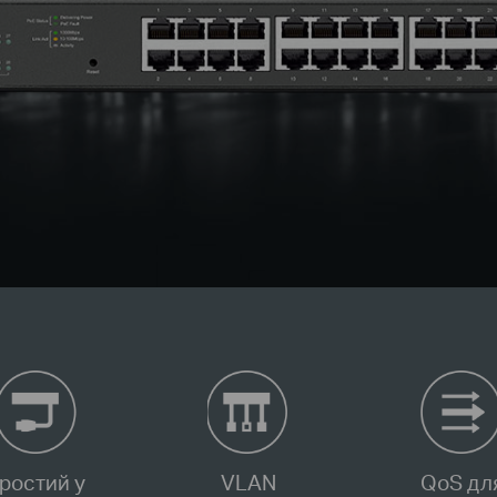
ростий у
VLAN
QoS дл