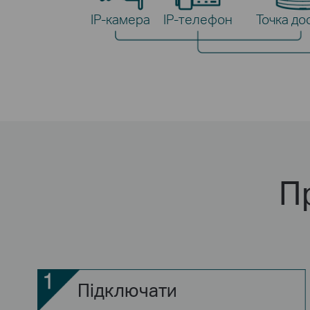
IP-камера
IP-телефон
Точка до
П
Підключати