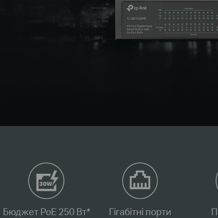
Бюджет PoE 250 Вт
*
Гігабітні порти
П