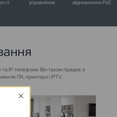
ості
управління
відновлення PoE
у
ування
 та IP-телефони. Він також працює з
ми як ПК, принтери і IPTV.
Close