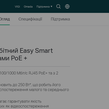
Пошук
Оберіть
VIGI
Omada
Підтримка
локацію
Огляд
Специфікації
Підтримка
бітний Easy Smart
ами PoE +
00/1000 Мбіт/с RJ45 PoE+ та з 2
новить до 250 Вт
*
, що робить його
оспостереження малого та середнього
гає гарантувати якість
аких як відеоспостереження