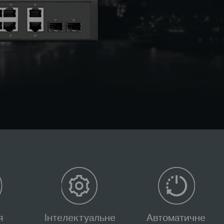
я
Інтелектуальне
Автоматичне