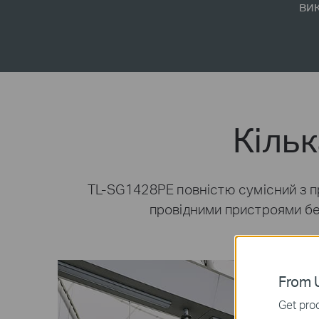
ви
Кільк
TL-SG1428PE повністю сумісний з пр
провідними пристроями без
From U
Get prod