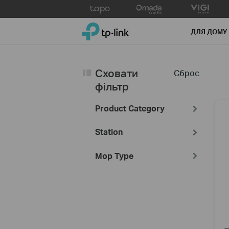
Click
to
TP-Link, Reliably Smart
skip
ДЛЯ ДОМУ
the
navigation
bar
Сховати
Сброс
фільтр
Product Category
Station
Mop Type