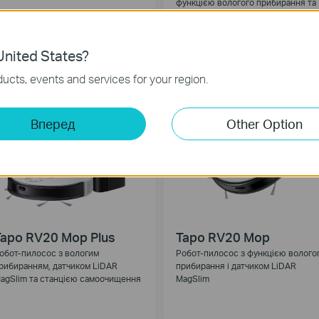
функцією вологого прибирання та
док-станцією для автоматичного
спорожнення
nited States?
ucts, events and services for your region.
Вперед
Other Option
apo RV20 Mop Plus
Tapo RV20 Mop
обот-пилосос з вологим
Робот-пилосос з функцією волого
рибиранням, датчиком LiDAR
прибирання і датчиком LiDAR
agSlim та станцією самоочищення
MagSlim