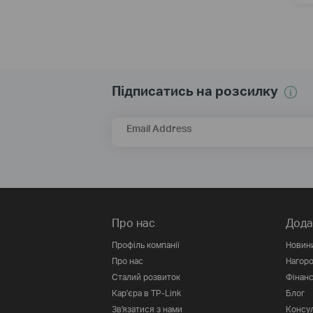
Підписатись на розсилку
Email Address
Про нас
Дода
Профіль компанії
Новин
Про нас
Нагор
Сталий розвиток
Фінанс
Кар'єра в TP-Link
Блог
Зв'язатися з нами
Консул