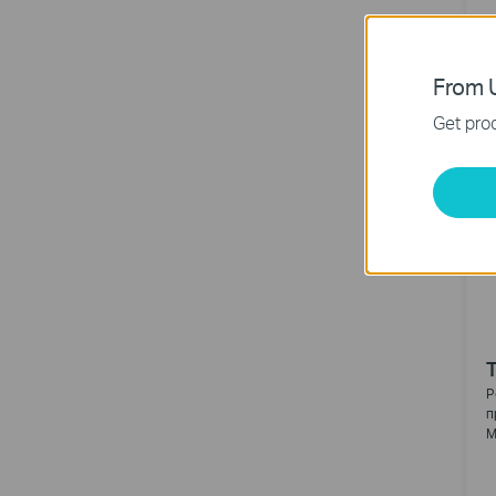
From U
Get prod
T
Р
п
M