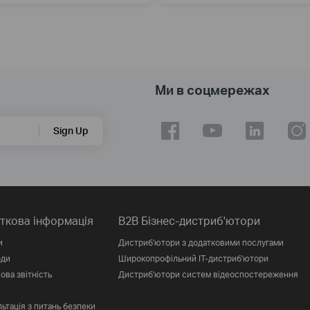
Ми в соцмережах
Sign Up
ткова інформація
B2B Бізнес-дистриб'ютори
и
Дистриб'ютори з додатковими послугами
оди
Широкопрофільний IT-дистриб'ютори
ова звітність
Дистриб'ютори систем відеоспостереження
ьтація з питань безпеки