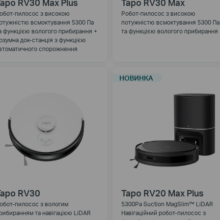
apo RV30 Max Plus
Tapo RV30 Max
обот-пилосос з високою
Робот-пилосос з високою
отужністю всмоктування 5300 Па
потужністю всмоктування 5300 Па
а функцією вологого прибирання +
та функцією вологого прибирання
озумна док-станція з функцією
втоматичного спорожнення
НОВИНКА
Tapo RV30
Tapo RV20 Max Plus
обот-пилосос з вологим
5300Pa Suction MagSlim™ LiDAR
рибиранням та навігацією LiDAR
Навігаційний робот-пилосос з