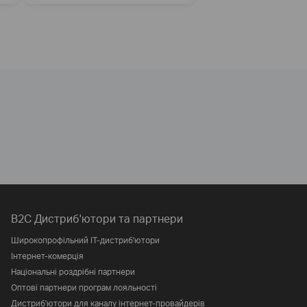
B2C Дистриб'ютори та партнери
Широкопрофільний IT-дистриб'ютори
Інтернет-комерція
Національні роздрібні партнери
Оптові партнери програм лояльності
Дистриб'ютори для каналу інтернет-провайдерів