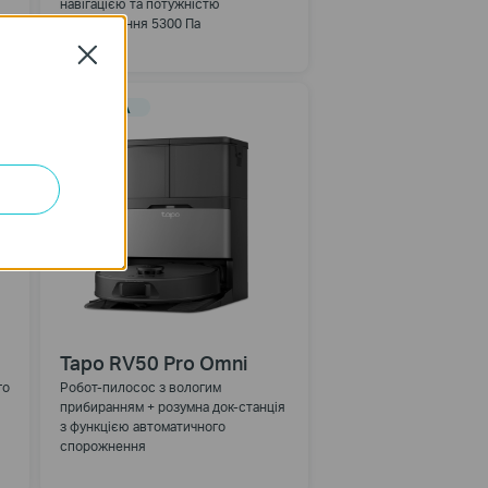
навігацією та потужністю
всмоктування 5300 Па
Close
НОВИНКА
Tapo RV50 Pro Omni
го
Робот-пилосос з вологим
прибиранням + розумна док-станція
з функцією автоматичного
спорожнення