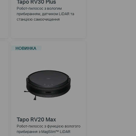
Tapo RV30 Plus
Робот-пилосос з вологим
прибиранням, датчиком LiDAR та
станцією самоочищення
НОВИНКА
Tapo RV20 Max
Робот-пилосос з функцією вологого
прибирання з MagSlim™ LiDAR