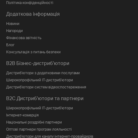
Політика конфіденційності
Додаткова інформація
Новини
Нагороди
Фінансова звітність
Блог
Консультація з питань безпеки
B2B Бізнес-дистриб'ютори
Дистриб'ютори з додатковими послугами
Широкопрофільний IT-дистриб'ютори
Дистриб'ютори систем відеоспостереження
B2C Дистриб'ютори та партнери
Широкопрофільний IT-дистриб'ютори
Інтернет-комерція
Національні роздрібні партнери
Оптові партнери програм лояльності
Дистриб'ютори для каналу інтернет-провайдерів