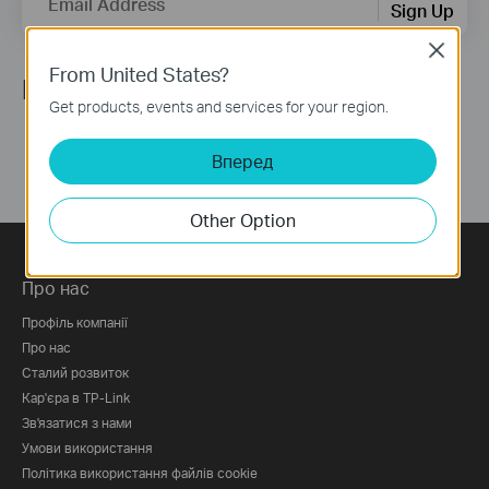
Email Address
Sign Up
Close
From United States?
Ми в соцмережах
Get products, events and services for your region.
Вперед
Other Option
Про нас
Профіль компанії
Про нас
Сталий розвиток
Кар'єра в TP-Link
Зв'язатися з нами
Умови використання
Політика використання файлів cookie