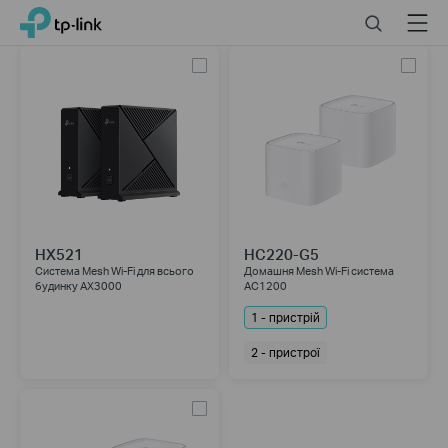
Click
Search
Menu
TP-Link, Reliably Smart
to
skip
the
navigation
bar
HX521
HC220-G5
Система Mesh Wi-Fi для всього
Домашня Mesh Wi-Fi система
будинку AX3000
AC1200
1 - пристрій
2 - пристрої