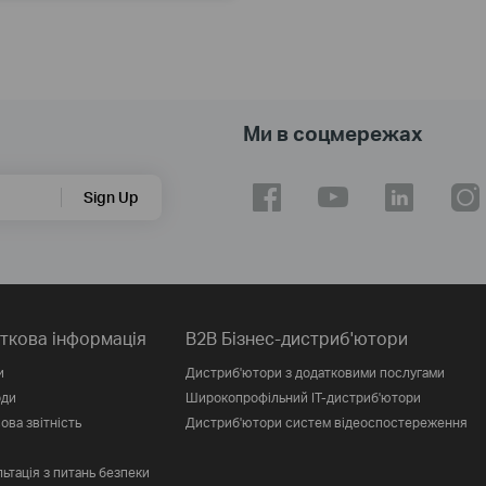
Ми в соцмережах
Sign Up
ткова інформація
B2B Бізнес-дистриб'ютори
и
Дистриб'ютори з додатковими послугами
оди
Широкопрофільний IT-дистриб'ютори
ова звітність
Дистриб'ютори систем відеоспостереження
ьтація з питань безпеки