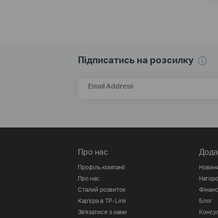
Підписатись на розсилку
Email Address
Про нас
Дода
Профіль компанії
Новин
Про нас
Нагор
Сталий розвиток
Фінанс
Кар'єра в TP-Link
Блог
Зв'язатися з нами
Консул