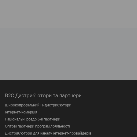
B2C Дистриб'ютори та партнери
Широкопрофільний IT-дистриб'ютори
Інтернет-комерція
Національні роздрібні партнери
Оптові партнери програм лояльності
Дистриб'ютори для каналу інтернет-провайдерів