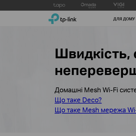
Click
to
TP-Link, Reliably Smart
skip
ДЛЯ ДОМУ
the
navigation
bar
Швидкість, 
непереверш
Домашні Mesh Wi-Fi сист
Що таке Deco?
Що таке Mesh мережа Wi-