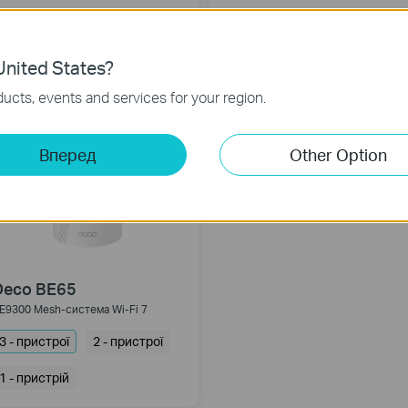
nited States?
ucts, events and services for your region.
Вперед
Other Option
Deco BE65
E9300 Mesh-система Wi-Fi 7
3 - пристрої
2 - пристрої
1 - пристрій