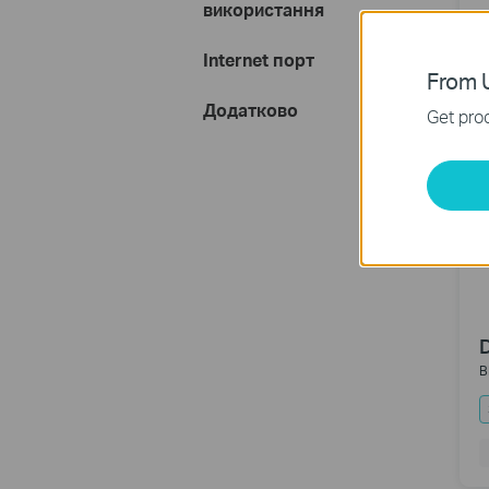
використання
Internet порт
From U
Додатково
Get prod
B