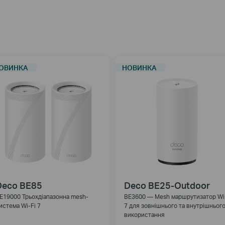
ОВИНКА
НОВИНКА
Deco BE85
Deco BE25-Outdoor
E19000 Трьохдіапазонна mesh-
BE3600 — Mesh маршрутизатор Wi
истема Wi-Fi 7
7 для зовнішнього та внутрішньог
використання