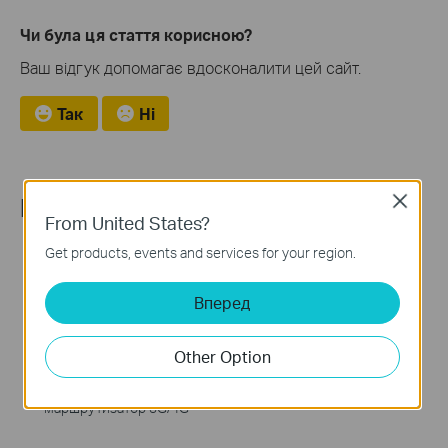
Чи була ця стаття корисною?
Ваш відгук допомагає вдосконалити цей сайт.
Так
Ні
Recommend Products
Close
From United States?
Get products, events and services for your region.
Вперед
Other Option
TL-MR3020
TL-WR840N
Портативний бездротовий
N300 Wi-Fi роутер
маршрутизатор 3G/4G