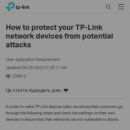
Click
Search
Menu
TP-Link, Reliably Smart
to
skip
the
How to protect your TP-Link
navigation
network devices from potential
bar
attacks
User Application Requirement
Updated 06-29-2022 01:29:11 AM
239812
Ця стаття підходить для::
In order to make TP-Link devices safer, we advise that customers go
through the following steps and check the settings on their own
devices to ensure that their networks are not vulnerable to attack.