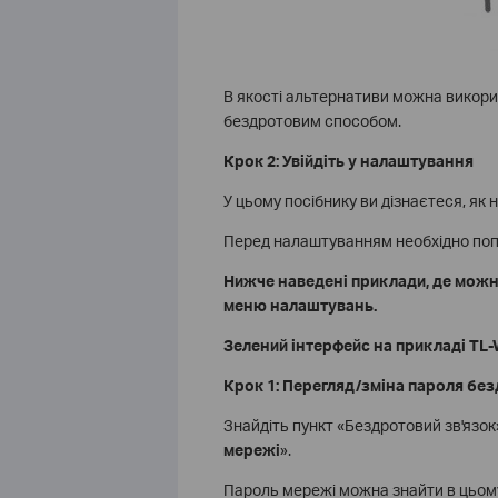
В якості альтернативи можна викори
бездротовим способом.
Крок 2:
Увійдіть у налаштування
У цьому посібнику ви дізнаєтеся, як 
Перед налаштуванням необхідно по
Нижче наведені приклади, де можн
меню налаштувань.
Зелений інтерфейс на прикладі TL
Крок 1: Перегляд
/зміна пароля бе
Знайдіть пункт «Бездротовий зв'язок»
мережі
».
Пароль мережі можна знайти в цьому