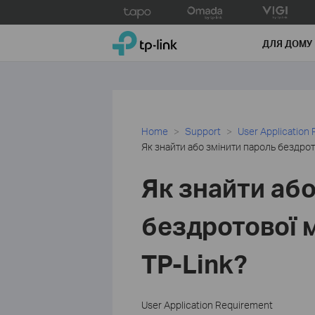
Click
to
TP-Link, Reliably Smart
skip
ДЛЯ ДОМУ
the
navigation
bar
Home
Support
User Application
Як знайти або змінити пароль бездрот
Як знайти або
бездротової 
TP-Link?
User Application Requirement