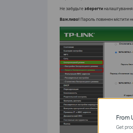
Не забудьте
зберегти
налаштування п
Важливо!
Пароль повинен містити не
From U
Get prod