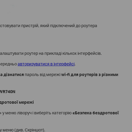
стовувати пристрій, який підключений до роутера
налаштувати роутер на прикладі кількох інтерфейсів.
передньо
авторизуватися в інтерфейсі
.
а дізнатися
пароль від мережі
wi-fi
для роутерів з різними
-WR740N
здротової мережі
 у меню ліворуч і виберіть категорію
«Безпека бездротової
 меню (див. Скріншот).