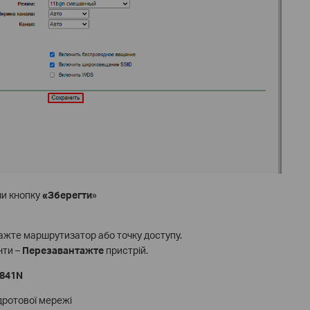
ши кнопку
«Зберегти
»
ажте маршрутизатор або точку доступу.
нти –
Перезавантажте
пристрій.
R841N
ротової мережі