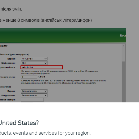
ісля змін.
 менше 8 символів (англійські літери/цифри)
nited States?
ucts, events and services for your region.