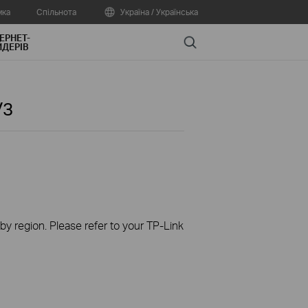
мка
Спільнота
Україна / Українська
ЕРНЕТ-
Search
ДЕРІВ
V3
 by region. Please refer to your TP-Link