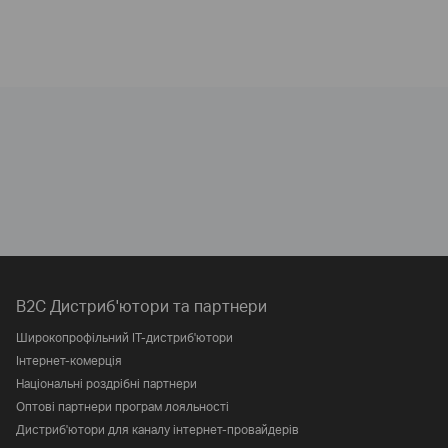
B2C Дистриб'ютори та партнери
Широкопрофільний IT-дистриб'ютори
Інтернет-комерція
Національні роздрібні партнери
Оптові партнери програм лояльності
Дистриб'ютори для каналу інтернет-провайдерів