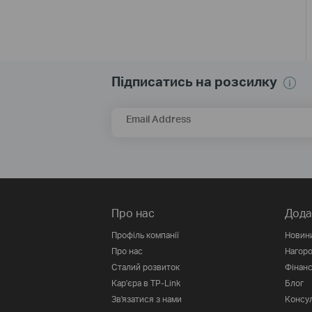
Підписатись на розсилку
Email Address
Про нас
Дода
Профіль компанії
Новин
Про нас
Нагор
Сталий розвиток
Фінанс
Кар'єра в TP-Link
Блог
Зв'язатися з нами
Консул