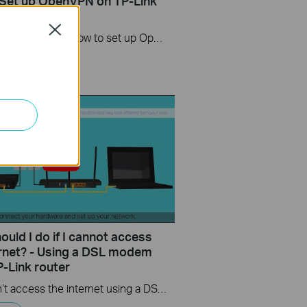
Set up OpenVPN on TP-Link
s Windows
Close
This video will show you how to set up OpenVPN on a TP-Link Wi-Fi router. For more information, visit www.tp-link.com/support.
uld I do if I cannot access
ernet? - Using a DSL modem
P-Link router
If you can’t access the internet using a DSL modem and TP-Link router, this video can help you solve the problem.