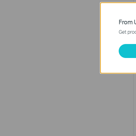
From U
Get prod