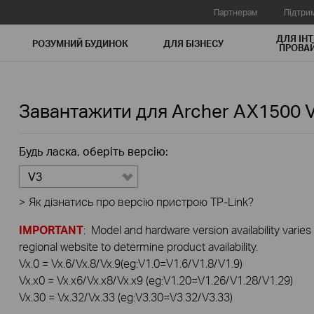
Партнерам
Підтри
ДЛЯ ІНТ
РОЗУМНИЙ БУДИНОК
ДЛЯ БIЗНЕСУ
ПРОВАЙ
Завантажити для
Archer AX1500
Будь ласка, оберіть версію:
V3
>
Як дізнатись про версію пристрою TP-Link?
IMPORTANT
: Model and hardware version availability varies
regional website to determine product availability.
Vx.0 = Vx.6/Vx.8/Vx.9(eg:V1.0=V1.6/V1.8/V1.9)
Vx.x0 = Vx.x6/Vx.x8/Vx.x9 (eg:V1.20=V1.26/V1.28/V1.29)
Vx.30 = Vx.32/Vx.33 (eg:V3.30=V3.32/V3.33)