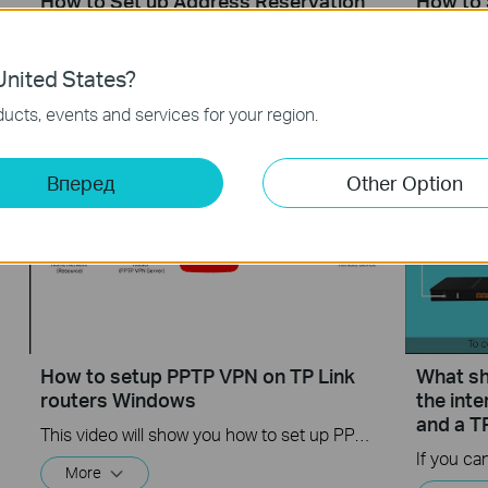
How to Set up Address Reservation
How to 
on TP-Link Routers Windows
Router
This video will show you how to set up Address Reservation on TP-Link routers.
nited States?
More
More
ucts, events and services for your region.
Вперед
Other Option
How to setup PPTP VPN on TP Link
What sho
routers Windows
the int
and a T
This video will show you how to set up PPTP VPN on a TP-Link Wi-Fi router. For more information, visit www.tp-link.com/support
More