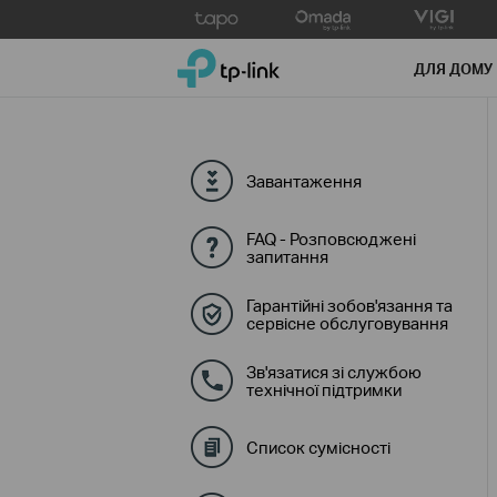
Click
to
TP-Link, Reliably Smart
skip
ДЛЯ ДОМУ
the
navigation
bar
Завантаження
FAQ - Розповсюджені
запитання
Гарантійні зобов'язання та
сервісне обслуговування
Зв'язатися зі службою
технічної підтримки
Список сумісності