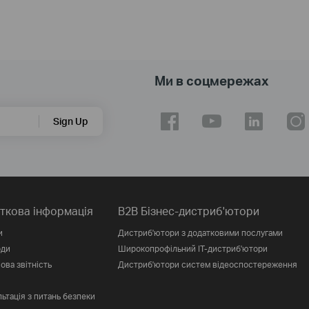
Ми в соцмережах
Sign Up
ткова інформація
B2B Бізнес-дистриб'ютори
и
Дистриб'ютори з додатковими послугами
оди
Широкопрофільний IT-дистриб'ютори
ова звітність
Дистриб'ютори систем відеоспостереження
ьтація з питань безпеки