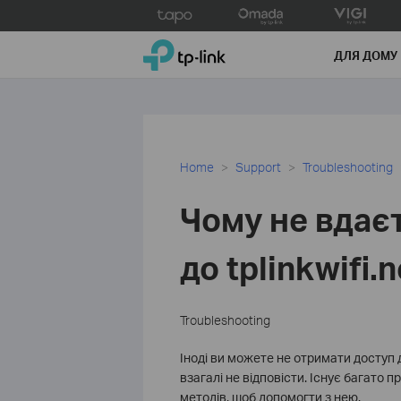
Click
to
TP-Link, Reliably Smart
skip
ДЛЯ ДОМУ
the
navigation
bar
Home
Support
Troubleshooting
Чому не вдає
до tplinkwifi.n
Troubleshooting
Іноді ви можете не отримати доступ д
взагалі не відповісти. Існує багато 
методів, щоб допомогти з нею.