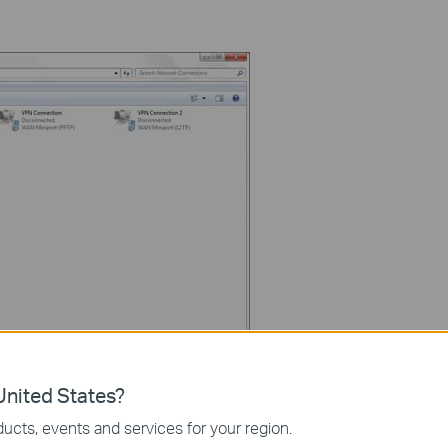
nited States?
ucts, events and services for your region.
, і, якщо це зручно, також перезапустіть настільні