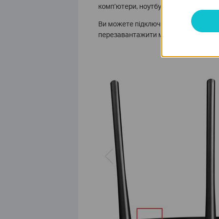
комп’ютери, ноутбуки або телефони, щ
Ви можете підключити / підключити 
перезавантажити маршрутизатор TP-