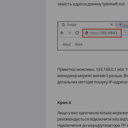
замість адреси домену tplinkwifi.net
Примітка: можливо, 192.168.0.1 або 
менеджер мережі змінив її раніше. 
детальних методів пошуку IP-адрес
Крок 4
Якщо у вас одночасно кілька мережеви
рекомендується відключити або від'є
підключення до маршрутизатора TP-L