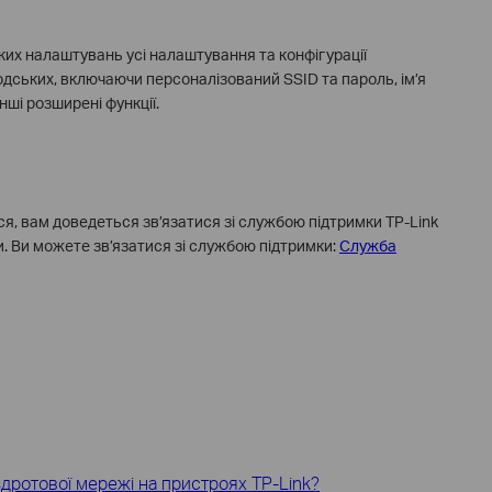
ких налаштувань усі налаштування та конфігурації
ських, включаючи персоналізований SSID та пароль, ім’я
нші розширені функції.
ся, вам доведеться зв’язатися зі службою підтримки TP-Link
 Ви можете зв’язатися зі службою підтримки:
Служба
здротової мережі на пристроях TP-Link?