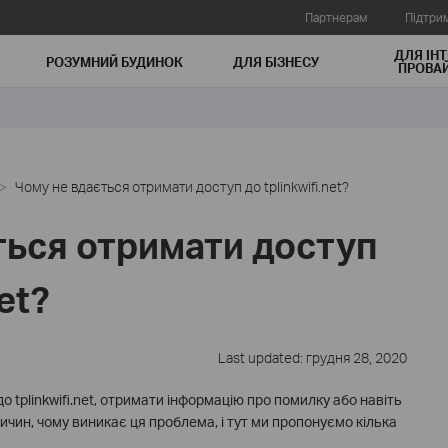
Партнерам
Підтри
ДЛЯ ІНТ
РОЗУМНИЙ БУДИНОК
ДЛЯ БIЗНЕСУ
ПРОВАЙ
Чому не вдається отримати доступ до tplinkwifi.net?
ться отримати доступ
et?
Last updated: грудня 28, 2020
о tplinkwifi.net, отримати інформацію про помилку або навіть
причин, чому виникає ця проблема, і тут ми пропонуємо кілька