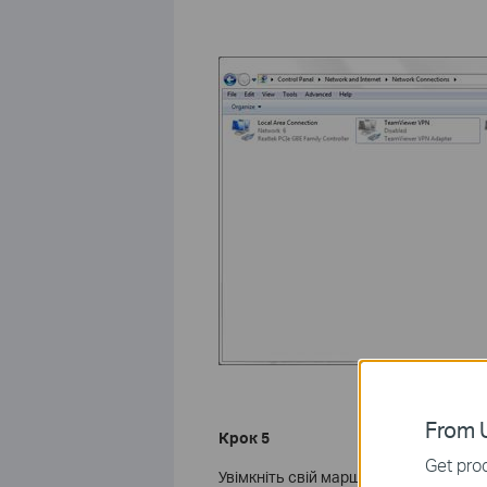
From U
Крок 5
Get prod
Увімкніть свій маршрутизатор і модем