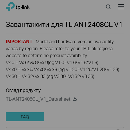
Click
Search
Menu
TP-Link, Reliably Smart
to
skip
the
Завантажити для
TL-ANT2408CL
V1
navigation
bar
IMPORTANT
: Model and hardware version availability
varies by region. Please refer to your TP-Link regional
website to determine product availability.
Vx.0 = Vx.6/Vx.8/Vx.9(eg:V1.0=V1.6/V1.8/V1.9)
Vx.x0 = Vx.x6/Vx.x8/Vx.x9 (eg:V1.20=V1.26/V1.28/V1.29)
Vx.30 = Vx.32/Vx.33 (eg:V3.30=V3.32/V3.33)
Огляд продукту
TL-ANT2408CL_V1_Datasheet
FAQ