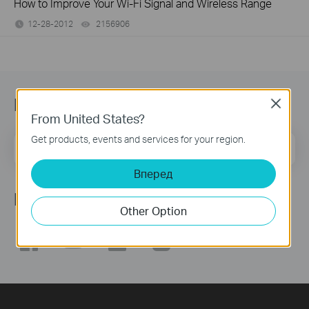
How to Improve Your Wi-Fi Signal and Wireless Range
12-28-2012
2156906
views
Підписатись на розсилку
Close
From United States?
Get products, events and services for your region.
Email Address
Sign Up
Вперед
Ми в соцмережах
Other Option