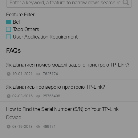
Feature Filter:
Всі
Tapo Others
User Application Requirement
FAQs
Як дізнатися номер моделі вашого пристрою TP-Link?
10-01-2021
7625174
views
Як дізнатись про версію пристрою TP-Link?
02-03-2016
25765498
views
How to Find the Serial Number (S/N) on Your TP-Link
Device
03-19-2013
489171
views