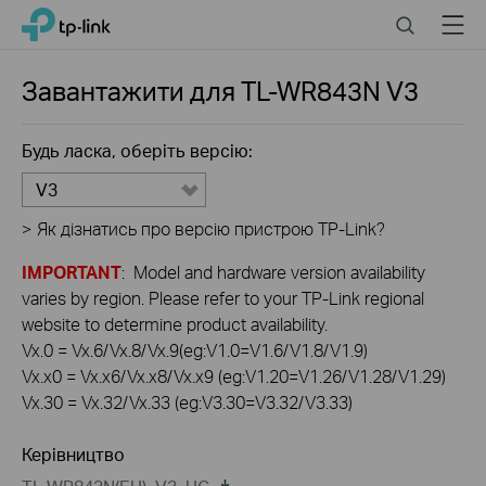
Click
Search
Menu
TP-Link, Reliably Smart
to
skip
the
Завантажити для
TL-WR843N
V3
navigation
bar
Будь ласка, оберіть версію:
V3
>
Як дізнатись про версію пристрою TP-Link?
IMPORTANT
: Model and hardware version availability
varies by region. Please refer to your TP-Link regional
website to determine product availability.
Vx.0 = Vx.6/Vx.8/Vx.9(eg:V1.0=V1.6/V1.8/V1.9)
Vx.x0 = Vx.x6/Vx.x8/Vx.x9 (eg:V1.20=V1.26/V1.28/V1.29)
Vx.30 = Vx.32/Vx.33 (eg:V3.30=V3.32/V3.33)
Керівництво