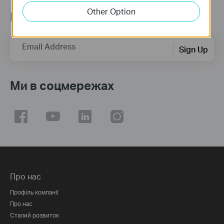
Other Option
Підписатись на розсилку
Email Address
Sign Up
Ми в соцмережах
Про нас
Профіль компанії
Про нас
Сталий розвиток