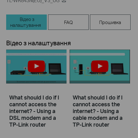
TL-WR843N(EU)_V3_UG
Відео з
FAQ
Прошивка
налаштування
Відео з налаштування
What should I do if I
What should I do if I
cannot access the
cannot access the
internet? - Using a
internet? - Using a
DSL modem and a
cable modem and a
TP-Link router
TP-Link router