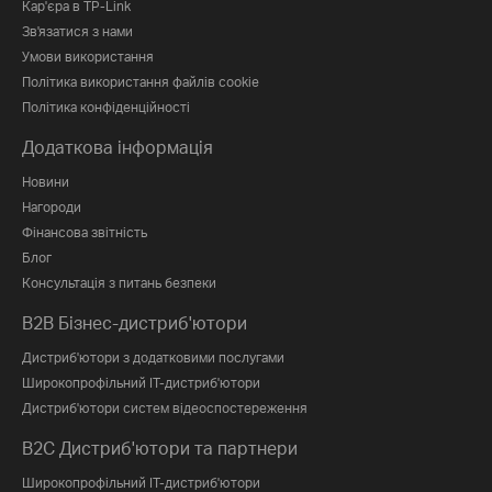
Кар'єра в TP-Link
Зв'язатися з нами
Умови використання
Політика використання файлів cookie
Політика конфіденційності
Додаткова інформація
Новини
Нагороди
Фінансова звітність
Блог
Консультація з питань безпеки
B2B Бізнес-дистриб'ютори
Дистриб'ютори з додатковими послугами
Широкопрофільний IT-дистриб'ютори
Дистриб'ютори систем відеоспостереження
B2C Дистриб'ютори та партнери
Широкопрофільний IT-дистриб'ютори