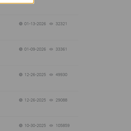
01-13-2026
32321
views
01-09-2026
33361
views
12-26-2025
49930
views
12-26-2025
29088
views
10-30-2025
105859
views