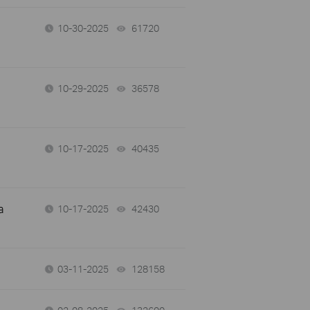
10-30-2025
61720
views
10-29-2025
36578
views
10-17-2025
40435
views
a
10-17-2025
42430
views
03-11-2025
128158
views