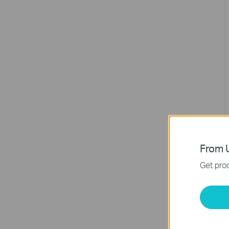
From U
Get prod