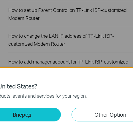
How to set up Parent Control on TP-Link ISP-customized
Modem Router
How to change the LAN IP address of TP-Link ISP-
customized Modem Router
How to add manager account for TP-Link ISP-customized
Router
nited States?
How to change notification settings in Aginet app
ucts, events and services for your region.
How to set up LED control for TP-Link ISP-customized
Router
Вперед
Other Option
How to create a network for guests on the TP-Link Wi-Fi ISP