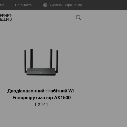
мка
Спільнота
Україна / Українська
ЕРНЕТ-
Search
ДЕРІВ
Дводіапазонний гігабітний Wi-
Fi маршрутизатор AX1500
EX141