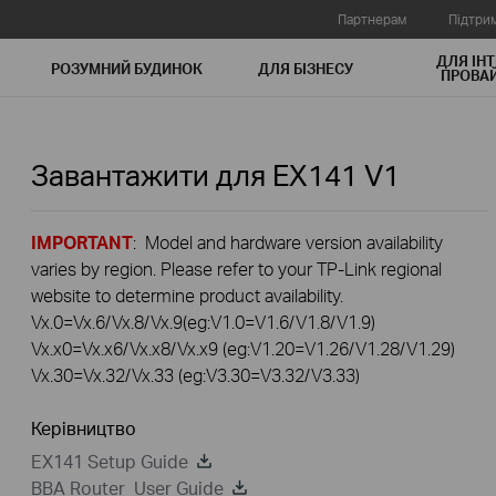
Партнерам
Підтри
ДЛЯ ІНТ
РОЗУМНИЙ БУДИНОК
ДЛЯ БIЗНЕСУ
ПРОВАЙ
Завантажити для
EX141
V1
IMPORTANT
: Model and hardware version availability
varies by region. Please refer to your TP-Link regional
website to determine product availability.
Vx.0=Vx.6/Vx.8/Vx.9(eg:V1.0=V1.6/V1.8/V1.9)
Vx.x0=Vx.x6/Vx.x8/Vx.x9 (eg:V1.20=V1.26/V1.28/V1.29)
Vx.30=Vx.32/Vx.33 (eg:V3.30=V3.32/V3.33)
Керівництво
EX141 Setup Guide
BBA Router_User Guide