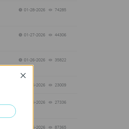
01-28-2026
74285
views
01-27-2026
44306
views
01-26-2026
35822
views
Close
01-26-2026
23009
views
01-26-2026
27336
views
-
01-26-2026
87365
views