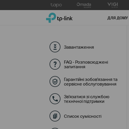
Click
to
TP-Link, Reliably Smart
skip
ДЛЯ ДОМУ
the
navigation
bar
Завантаження
FAQ - Розповсюджені
запитання
Гарантійні зобов'язання та
сервісне обслуговування
Зв'язатися зі службою
технічної підтримки
Список сумісності