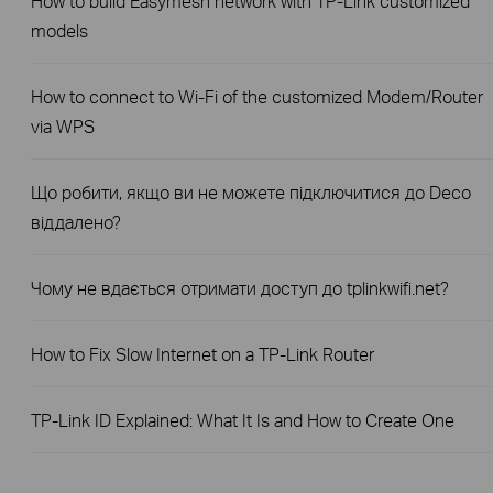
How to build Easymesh network with TP-Link customized
models
How to connect to Wi-Fi of the customized Modem/Router
via WPS
Що робити, якщо ви не можете підключитися до Deco
віддалено?
Чому не вдається отримати доступ до tplinkwifi.net?
How to Fix Slow Internet on a TP-Link Router
TP-Link ID Explained: What It Is and How to Create One