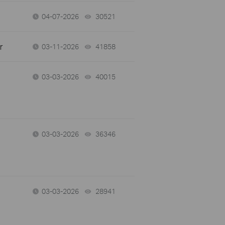
04-07-2026
30521
views
r
03-11-2026
41858
views
03-03-2026
40015
views
03-03-2026
36346
views
03-03-2026
28941
views