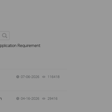
pplication Requirement
07-06-2026
116418
views
n
04-16-2026
29416
views