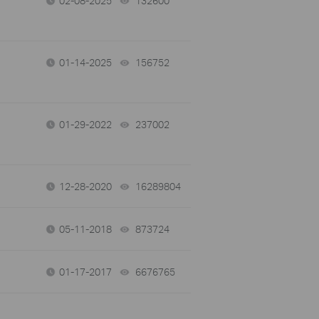
02-08-2025
132600
views
01-14-2025
156752
views
01-29-2022
237002
views
12-28-2020
16289804
views
05-11-2018
873724
views
01-17-2017
6676765
views