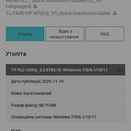
Wired PLC_ Quick Installation Guide(EU2_18
Languages)
TL-PA4010P KIT(EU)_V5_Quick Installation Guide
Відео з
Утиліта
FAQ
налаштування
Утиліта
TP PLC Utility_2.3.5793.19_Windows 7/8/8.1/10/11
Дата публікації:
2025-11-19
Мова:
Багатомовний
Розмір файлу:
98.75 MB
Операційна система: Windows 7/8/8.1/10/11
Note: