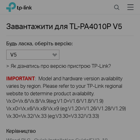
Click
Search
Menu
TP-Link, Reliably Smart
to
skip
the
Завантажити для
TL-PA4010P
V5
navigation
bar
Будь ласка, оберіть версію:
V5
>
Як дізнатись про версію пристрою TP-Link?
IMPORTANT
: Model and hardware version availability
varies by region. Please refer to your TP-Link regional
website to determine product availability.
Vx.0=Vx.6/Vx.8/Vx.9(eg:V1.0=V1.6/V1.8/V1.9)
Vx.x0=Vx.x6/Vx.x8/Vx.x9 (eg:V1.20=V1.26/V1.28/V1.29)
Vx.30=Vx.32/Vx.33 (eg:V3.30=V3.32/V3.33)
Керівництво