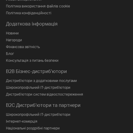
Політика використання файлів cookie
Політика конфіденційності
Додаткова інформація
Новини
Нагороди
Фінансова звітність
Блог
Консультація з питань безпеки
B2B Бізнес-дистриб'ютори
Дистриб'ютори з додатковими послугами
Широкопрофільний IT-дистриб'ютори
Дистриб'ютори систем відеоспостереження
B2C Дистриб'ютори та партнери
Широкопрофільний IT-дистриб'ютори
Інтернет-комерція
Національні роздрібні партнери