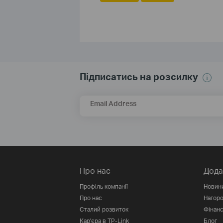
Підписатись на розсилку
Email Address
Про нас
Дода
Профіль компанії
Новин
Про нас
Нагор
Сталий розвиток
Фінанс
Кар'єра в TP-Link
Блог