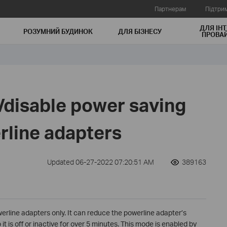
Партнерам
Підтри
ДЛЯ ІНТ
РОЗУМНИЙ БУДИНОК
ДЛЯ БIЗНЕСУ
ПРОВАЙ
/disable power saving
line adapters
Updated 06-27-2022 07:20:51 AM
389163
rline adapters only. It can reduce the powerline adapter’s
t is off or inactive for over 5 minutes. This mode is enabled by