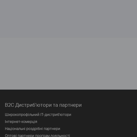
B2C Дистриб'ютори та партнери
Широкопрофільний IT-дистриб'ютори
Інтернет-комерція
Національні роздрібні партнери
Оптові партнери програм лояльності