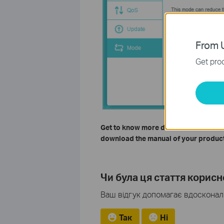
From U
Get prod
Get to know more details of each fun
download the manual of your product
Чи була ця стаття корис
Ваш відгук допомагає вдосконали
Так
Ні