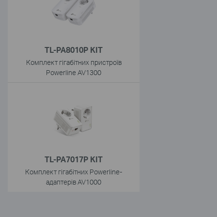
TL-PA8010P KIT
Комплект гігабітних пристроїв
Powerline AV1300
TL-PA7017P KIT
Комплект гігабітних Powerline-
адаптерів AV1000