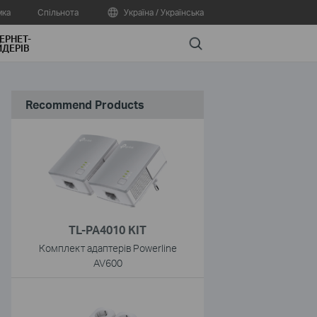
мка
Спільнота
Україна / Українська
ЕРНЕТ-
Search
ДЕРІВ
Recommend Products
TL-PA4010 KIT
Комплект адаптерів Powerline
AV600