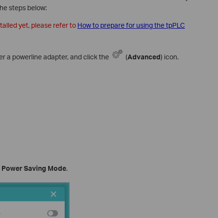
 the steps below:
talled yet, please refer to
How to prepare for using the tpPLC
er a powerline adapter, and click the
(
Advanced
) icon.
e
Power Saving
Mode
.