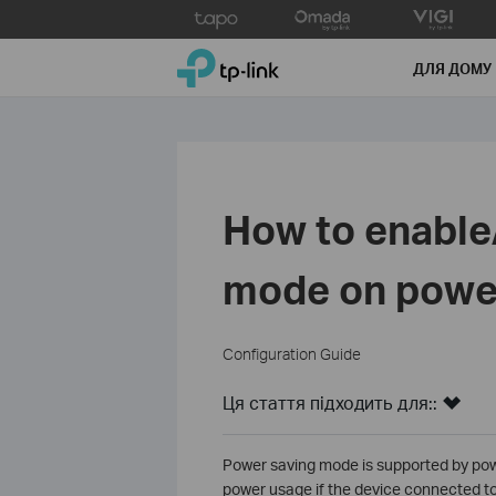
Click
to
TP-Link, Reliably Smart
skip
ДЛЯ ДОМУ
the
navigation
bar
How to enable
mode on power
Configuration Guide
Ця стаття підходить для::
Power saving mode is supported by powe
power usage if the device connected to i