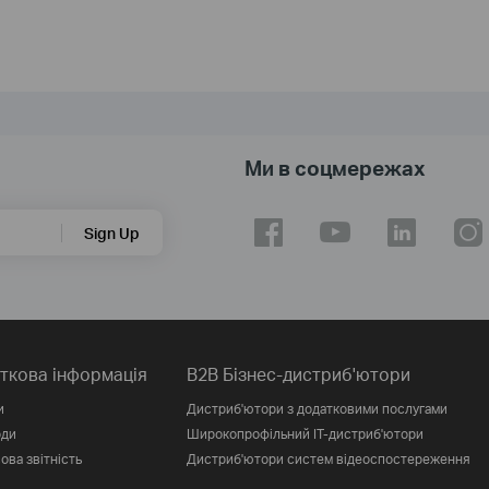
Ми в соцмережах
Sign Up
ткова інформація
B2B Бізнес-дистриб'ютори
и
Дистриб'ютори з додатковими послугами
оди
Широкопрофільний IT-дистриб'ютори
ова звітність
Дистриб'ютори систем відеоспостереження