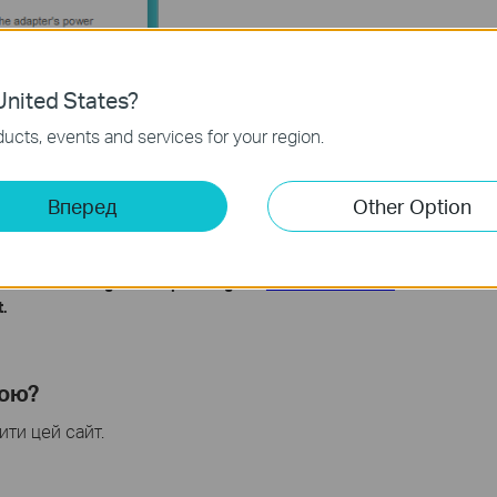
nited States?
ucts, events and services for your region.
Вперед
Other Option
ction and configuration please go to
Download Center
to
.
ною?
ти цей сайт.