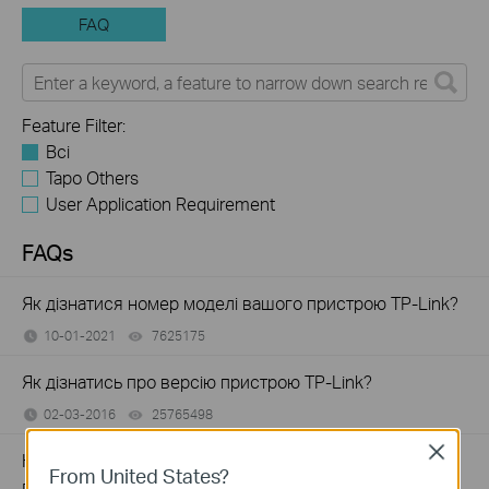
FAQ
Feature Filter:
Всі
Tapo Others
User Application Requirement
FAQs
Як дізнатися номер моделі вашого пристрою TP-Link?
10-01-2021
7625175
views
Як дізнатись про версію пристрою TP-Link?
02-03-2016
25765498
views
Close
How to Find the Serial Number (S/N) on Your TP-Link
From United States?