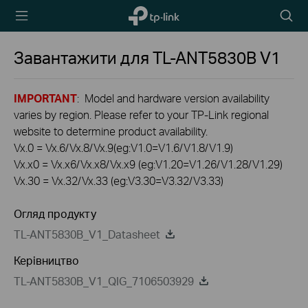
TP-Link,
Пошу
Reliably
Smart
Завантажити для
TL-ANT5830B
V1
IMPORTANT
: Model and hardware version availability
varies by region. Please refer to your TP-Link regional
website to determine product availability.
Vx.0 = Vx.6/Vx.8/Vx.9(eg:V1.0=V1.6/V1.8/V1.9)
Vx.x0 = Vx.x6/Vx.x8/Vx.x9 (eg:V1.20=V1.26/V1.28/V1.29)
Vx.30 = Vx.32/Vx.33 (eg:V3.30=V3.32/V3.33)
Огляд продукту
TL-ANT5830B_V1_Datasheet
Керівництво
TL-ANT5830B_V1_QIG_7106503929