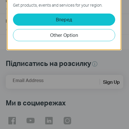
Device
Get products, events and services for your region.
03-19-2013
489173
views
Вперед
How to Improve Your Wi-Fi Signal and Wireless Range
12-28-2012
2156906
views
Other Option
Підписатись на розсилку
Email Address
Sign Up
Ми в соцмережах