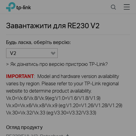
Click
Search
Menu
TP-Link, Reliably Smart
to
skip
the
Завантажити для
RE230
V2
navigation
bar
Будь ласка, оберіть версію:
V2
>
Як дізнатись про версію пристрою TP-Link?
IMPORTANT
: Model and hardware version availability
varies by region. Please refer to your TP-Link regional
website to determine product availability.
Vx.0=Vx.6/Vx.8/Vx.9(eg:V1.0=V1.6/V1.8/V1.9)
Vx.x0=Vx.x6/Vx.x8/Vx.x9 (eg:V1.20=V1.26/V1.28/V1.29)
Vx.30=Vx.32/Vx.33 (eg:V3.30=V3.32/V3.33)
Огляд продукту