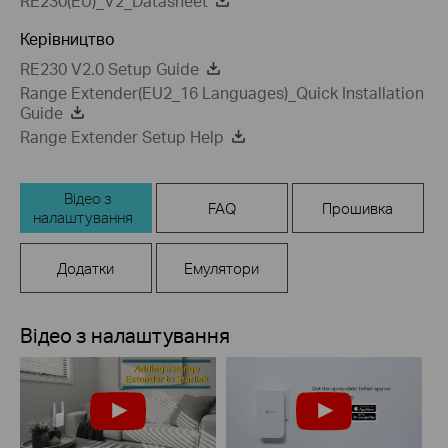
RE230(EU)_V2_Datasheet
Керівництво
RE230 V2.0 Setup Guide
Range Extender(EU2_16 Languages)_Quick Installation
Guide
Range Extender Setup Help
Відео з
FAQ
Прошивка
налаштування
Додатки
Емулятори
Відео з налаштування