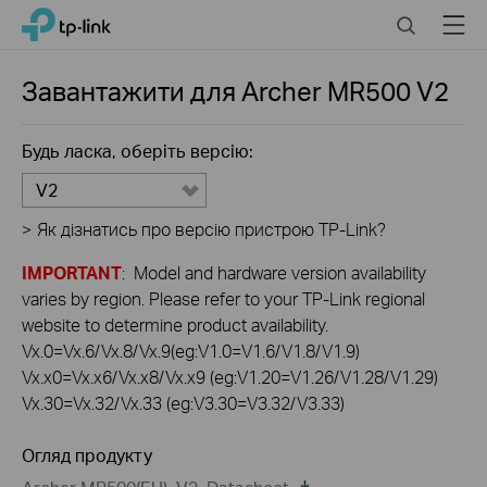
Click
Search
Menu
TP-Link, Reliably Smart
to
skip
the
Завантажити для
Archer MR500
V2
navigation
bar
Будь ласка, оберіть версію:
V2
>
Як дізнатись про версію пристрою TP-Link?
IMPORTANT
: Model and hardware version availability
varies by region. Please refer to your TP-Link regional
website to determine product availability.
Vx.0=Vx.6/Vx.8/Vx.9(eg:V1.0=V1.6/V1.8/V1.9)
Vx.x0=Vx.x6/Vx.x8/Vx.x9 (eg:V1.20=V1.26/V1.28/V1.29)
Vx.30=Vx.32/Vx.33 (eg:V3.30=V3.32/V3.33)
Огляд продукту