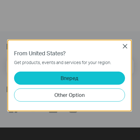
Підписатись на розсилку
Close
From United States?
Get products, events and services for your region.
Email Address
Sign Up
Вперед
Ми в соцмережах
Other Option