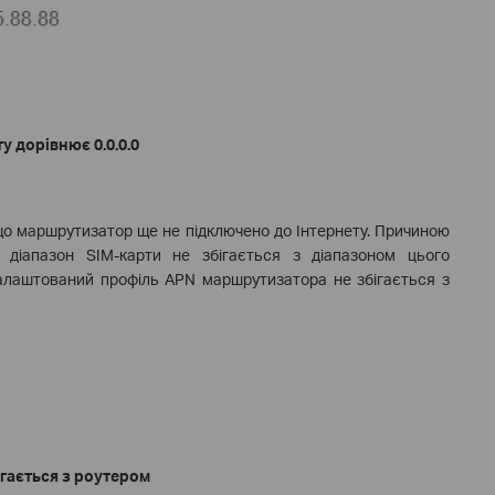
у дорівнює 0.0.0.0
 що маршрутизатор ще не підключено до Інтернету. Причиною
 діапазон SIM-карти не збігається з діапазоном цього
лаштований профіль APN маршрутизатора не збігається з
ігається з роутером