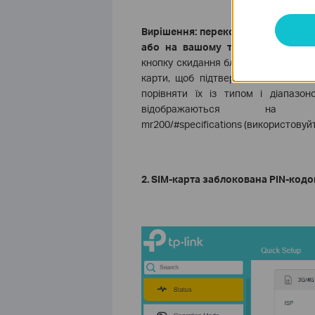
Вирішення
: переконайтеся, що са
або на вашому телефоні.
Скиньте
кнопку скидання близько 10 секунд
карти, щоб підтвердити тип і діап
порівняти їх із типом і діапазо
відображаються на https://www
mr200/#specifications (використовуй
2. SIM-карта заблокована PIN-код