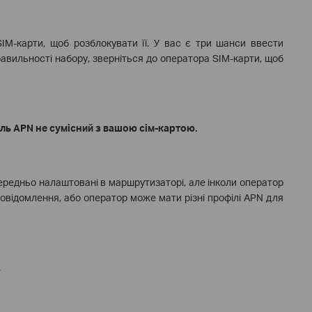
 SIM-карти, щоб розблокувати її. У вас є три шанси
ввести
авильності набору
, зверніться до оператора SIM-карти, щоб
іль
APN
не сумісний з вашою сім-картою.
ередньо налаштовані в маршрутизаторі, але ін
коли
оператор
овідомлення, або оператор може мати різні профілі APN для
.