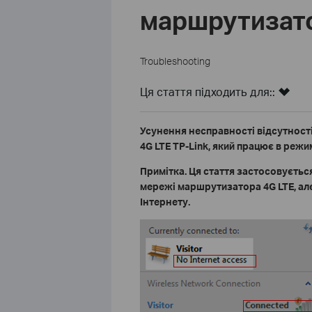
маршрутизат
Troubleshooting
Ця стаття підходить для::
У
сунення несправност
і
відсутност
4G LTE TP-Link, який працює в реж
Примітка. Ця стаття застосовується
мережі маршрутизатора 4G LTE, ал
Інтернету
.