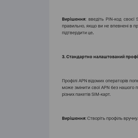
Вирішення
: введіть PIN-код своєї
правильно
, якщо ви не впевнені в
пр
підтвердити це
.
3. Стандартно налаштований проф
Профілі APN відомих операторів поп
може змінити свої APN без нашого п
різних пакетів SIM-карт.
Вирішення
:
Створіть профіль вручну