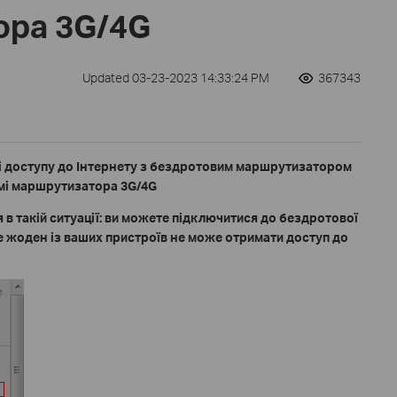
ора 3G/4G
Updated 03-23-2023 14:33:24 PM
367343
і доступу до Інтернету з бездротовим маршрутизатором
имі маршрутизатора 3G/4G
 в такій ситуації: ви можете підключитися до бездротової
е жоден із ваших пристроїв не може отримати доступ до