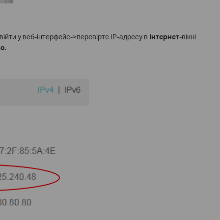
війти у веб-інтерфейс->перевірте IP-адресу в
Інтернет
-вікні
во
.