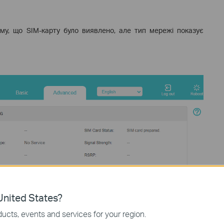
му, що SIM-карту було виявлено, але тип мережі показує
nited States?
ucts, events and services for your region.