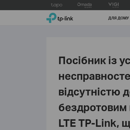
Click
to
TP-Link, Reliably Smart
skip
ДЛЯ ДОМУ
the
navigation
bar
Посібник із у
несправностей
відсутністю д
бездротовим
LTE TP-Link, 