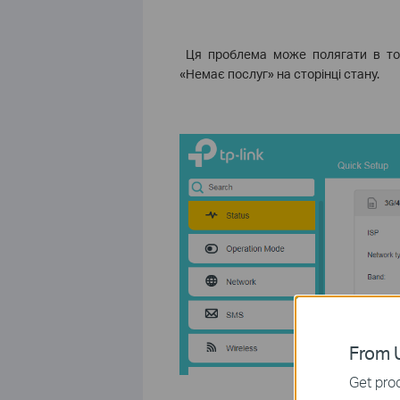
Ця проблема
може полягати в то
«Немає послуг» на сторінці стану.
From U
Get prod