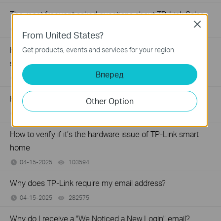
The most frequent asked questions about TP-Link Sales
Close
07-09-2025
121482
views
From United States?
How to unbind the account (TP-Link ID) with Tapo&Kasa
Get products, events and services for your region.
smart devices in the Tapo app
Вперед
07-08-2025
270387
views
How to unlink third-party accounts from your TP-Link ID
Other Option
05-12-2025
81555
views
How to verify if it’s the hardware issue of TP-Link smart
home
04-15-2025
103594
views
Why does TP-Link require my email address?
04-15-2025
282575
views
Why do I receive a "We Noticed a New Login" email?