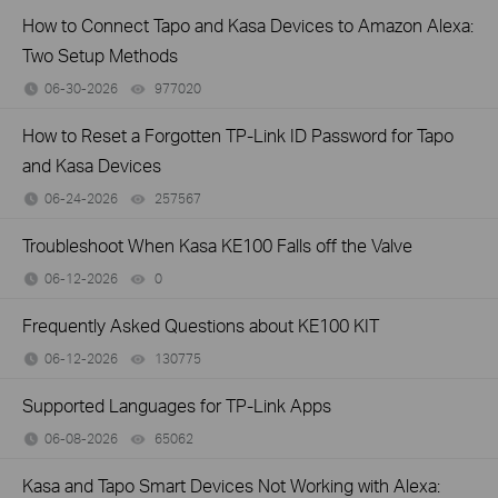
How to Connect Tapo and Kasa Devices to Amazon Alexa:
Two Setup Methods
06-30-2026
977020
views
How to Reset a Forgotten TP-Link ID Password for Tapo
and Kasa Devices
06-24-2026
257567
views
Troubleshoot When Kasa KE100 Falls off the Valve
06-12-2026
0
views
Frequently Asked Questions about KE100 KIT
06-12-2026
130775
views
Supported Languages for TP-Link Apps
06-08-2026
65062
views
Kasa and Tapo Smart Devices Not Working with Alexa: