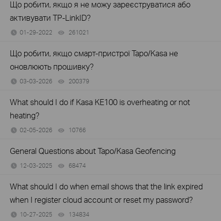
Що робити, якщо я не можу зареєструватися або
активувати TP-LinkID?
01-29-2022
261021
views
Що робити, якщо смарт-пристрої Tapo/Kasa не
оновлюють прошивку?
03-03-2026
200379
views
What should I do if Kasa KE100 is overheating or not
heating?
02-05-2026
10766
views
General Questions about Tapo/Kasa Geofencing
12-03-2025
68474
views
What should I do when email shows that the link expired
when I register cloud account or reset my password?
10-27-2025
134834
views