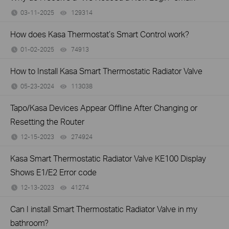
03-11-2025
129314
views
How does Kasa Thermostat’s Smart Control work?
01-02-2025
74913
views
How to Install Kasa Smart Thermostatic Radiator Valve
05-23-2024
113038
views
Tapo/Kasa Devices Appear Offline After Changing or
Resetting the Router
12-15-2023
274924
views
Kasa Smart Thermostatic Radiator Valve KE100 Display
Shows E1/E2 Error code
12-13-2023
41274
views
Can I install Smart Thermostatic Radiator Valve in my
bathroom?