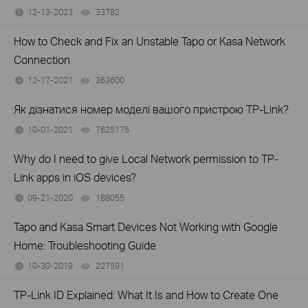
12-13-2023
33782
views
How to Check and Fix an Unstable Tapo or Kasa Network
Connection
12-17-2021
363600
views
Як дізнатися номер моделі вашого пристрою TP-Link?
10-01-2021
7625175
views
Why do I need to give Local Network permission to TP-
Link apps in iOS devices?
09-21-2020
188055
views
Tapo and Kasa Smart Devices Not Working with Google
Home: Troubleshooting Guide
10-30-2019
227591
views
TP-Link ID Explained: What It Is and How to Create One