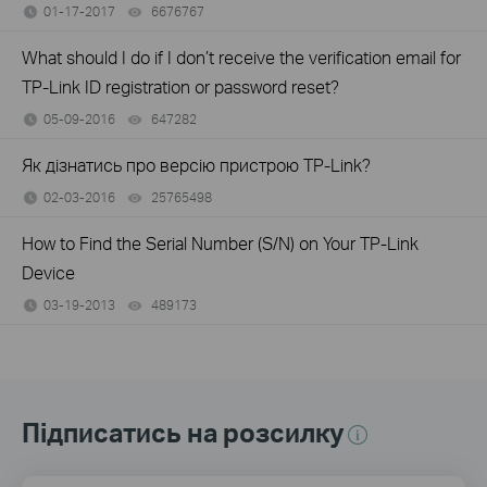
01-17-2017
6676767
views
What should I do if I don’t receive the verification email for
TP-Link ID registration or password reset?
05-09-2016
647282
views
Як дізнатись про версію пристрою TP-Link?
02-03-2016
25765498
views
How to Find the Serial Number (S/N) on Your TP-Link
Device
03-19-2013
489173
views
Підписатись на розсилку