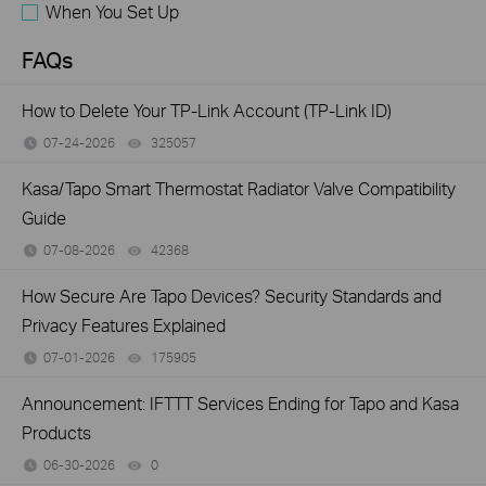
When You Set Up
FAQs
How to Delete Your TP-Link Account (TP-Link ID)
07-24-2026
325057
views
Kasa/Tapo Smart Thermostat Radiator Valve Compatibility
Guide
07-08-2026
42368
views
How Secure Are Tapo Devices? Security Standards and
Privacy Features Explained
07-01-2026
175905
views
Announcement: IFTTT Services Ending for Tapo and Kasa
Products
06-30-2026
0
views