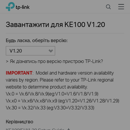
Click
Search
Menu
TP-Link, Reliably Smart
to
skip
the
Завантажити для
KE100
V1.20
navigation
bar
Будь ласка, оберіть версію:
V1.20
>
Як дізнатись про версію пристрою TP-Link?
IMPORTANT
: Model and hardware version availability
varies by region. Please refer to your TP-Link regional
website to determine product availability.
Vx.0 = Vx.6/Vx.8/Vx.9(eg:V1.0=V1.6/V1.8/V1.9)
Vx.x0 = Vx.x6/Vx.x8/Vx.x9 (eg:V1.20=V1.26/V1.28/V1.29)
Vx.30 = Vx.32/Vx.33 (eg:V3.30=V3.32/V3.33)
Керівництво