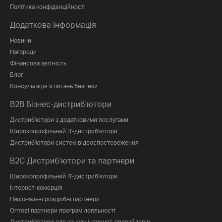
Політика конфіденційності
Додаткова інформація
Новини
Нагороди
Фінансова звітність
Блог
Консультація з питань безпеки
B2B Бізнес-дистриб'ютори
Дистриб'ютори з додатковими послугами
Широкопрофільний IT-дистриб'ютори
Дистриб'ютори систем відеоспостереження
B2C Дистриб'ютори та партнери
Широкопрофільний IT-дистриб'ютори
Інтернет-комерція
Національні роздрібні партнери
Оптові партнери програм лояльності
Дистриб'ютори для каналу інтернет-провайдерів