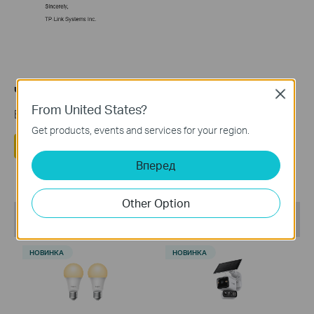
Чи була ця стаття корисною?
Close
From United States?
Ваш відгук допомагає вдосконалити цей сайт.
Get products, events and services for your region.
Так
Ні
Вперед
Other Option
Recommend Products
НОВИНКА
НОВИНКА