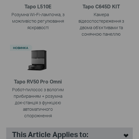
Tapo L510E
Tapo C645D KIT
Розумна Wi-Fi-лампочка, з
Камера
можливістю регулювання
відеоспостереження з
яскравості
двома об'єктивами та
сонячною панеллю
НОВИНКА
Tapo RV50 Pro Omni
Робот-пилосос з вологим
прибиранням + розумна
док-станція з функцією
автоматичного
спорожнення
This Article Applies to: