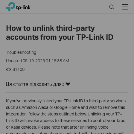
Click
Search
Menu
TP-Link, Reliably Smart
to
skip
the
How to unlink third-party
navigation
accounts from your TP-Link ID
bar
Troubleshooting
Updated 05-19-2025 01:16:38 AM
81100
Ця стаття підходить для::
If you've previously linked your TP-Link ID to third-party services
such as Amazon Alexa or Google Home and wish to remove this
integration, follow the steps outlined below. Unlinking your TP-
Link ID will revoke access to these services to control your Tapo
or Kasa devices. Please note that after unlinking, voice
commands and automation associated with these services will