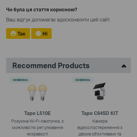
Чи була ця стаття корисною?
Ваш відгук допомагає вдосконалити цей сайт.
Так
Ні
Recommend Products
НОВИНКА
НОВИНКА
Tapo L510E
Tapo C645D KIT
Розумна Wi-Fi-лампочка, з
Камера
можливістю регулювання
відеоспостереження з
яскравості
двома об'єктивами та