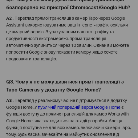
безперервно на пристрої Chromecast/Google Hub?
A2
. Перегляд прямої трансляції з камер Tapo через Google
Assistant використовуватиме ваш інтернет-трафік, оскільки
це хмарний сервіс. З урахуванням вашого трафіку та
продуктивності екстрамережі, пряма трансляція
автоматично зупиниться через 10 хвилин. Однак ви можете
попросити Google знову показати камеру, якщо хочете
продовжити трансляцію.
Q3. Чому я не можу дивитися прямі трансляції з
Tapo Cameras у додатку Google Home?
A3
. Перегляд у реальному часі не підтримується в додатку
Google Home. У
публічній попередній версії Google Home
є
функція доступу до прямих трансляцій для камер Works with
Google Home, яка знаходиться на стадії розробки. Але ця
функція доступна не для всіх камер, включаючи камери Tapo,
тому, будь ласка, зачекайте на майбутнє оновлення від