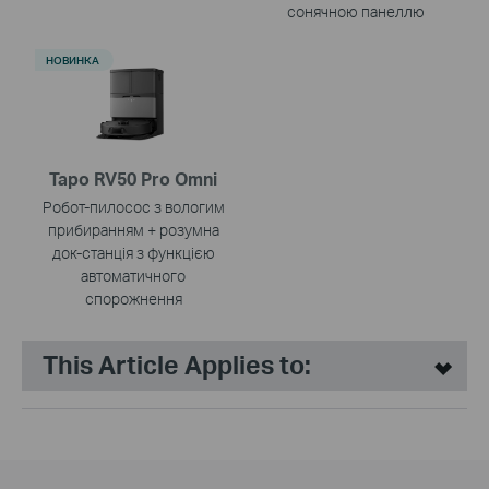
сонячною панеллю
НОВИНКА
Tapo RV50 Pro Omni
Робот-пилосос з вологим
прибиранням + розумна
док-станція з функцією
автоматичного
спорожнення
This Article Applies to: