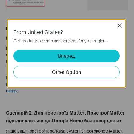
Close
Крок 4
: Наступні кроки аналогічні варіанту 1.
From United States?
Насолоджуйтесь!
Get products, events and services for your region.
Ви можете транслювати відео з камери Tapo на дисплей
Google Nest за допомогою простих голосових команд.
Вперед
Наприклад: «Hey Google, покажи мою
розумну Wi-Fi камеру
Tapo
».
Other Option
Примітка: Щоразу, коли ви змінюєте назву пристрою Tapo,
вам потрібно буде знову знайти пристрій, щоб оновити його
назву.
Сценарій 2: Для пристроїв Matter: Пристрої Matter
підключаються до Google Home безпосередньо
Якщо ваші пристрої Tapo/Kasa сумісні з протоколом Matter,