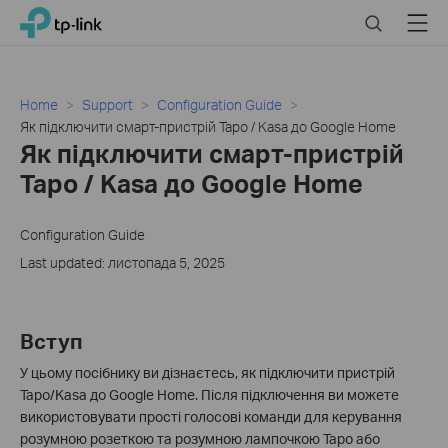
Click
Search
Menu
TP-Link, Reliably Smart
to
skip
the
navigation
Home
Support
Configuration Guide
bar
Як підключити смарт-пристрій Tapo / Kasa до Google Home
Як підключити смарт-пристрій
Tapo / Kasa до Google Home
Configuration Guide
Last updated: листопада 5, 2025
Вступ
У цьому посібнику ви дізнаєтесь, як підключити пристрій
Tapo/Kasa до Google Home. Після підключення ви можете
використовувати прості голосові команди для керування
розумною розеткою та розумною лампочкою Tapo або