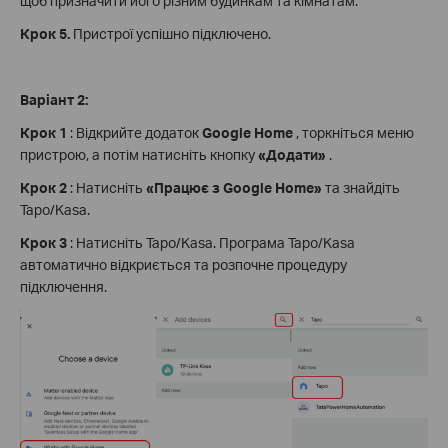
щоб призначити його різним будинкам та кімнатам.
Крок 5.
Пристрої успішно підключено.
Варіант 2:
Крок 1
: Відкрийте додаток
Google Home
, торкніться меню
пристрою, а потім натисніть кнопку
«Додати»
.
Крок 2
: Натисніть
«Працює з Google Home»
та знайдіть
Tapo/Kasa.
Крок 3
: Натисніть Tapo/Kasa. Програма Tapo/Kasa
автоматично відкриється та розпочне процедуру
підключення.