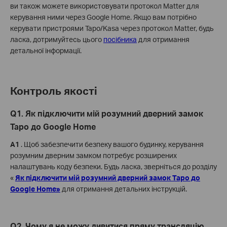
ви також можете використовувати протокол Matter для
керування ними через Google Home. Якщо вам потрібно
керувати пристроями Tapo/Kasa через протокол Matter, будь
ласка, дотримуйтесь цього
посібника
для отримання
детальної інформації.
Контроль якості
Q1. Як підключити мій розумний дверний замок
Tapo до Google Home
A1
. Щоб забезпечити безпеку вашого будинку, керування
розумним дверним замком потребує розширених
налаштувань коду безпеки. Будь ласка, зверніться до розділу
«
Як підключити мій розумний дверний замок Tapo до
Google Home»
для отримання детальних інструкцій.
Q2. Чому я не можу дивитися пряму трансляцію