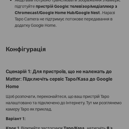
підготуйте
пристрій Google: телевізор/медіаплеєр з
Chromecast/Google Home Hub/Google Nest
. Наразі
Tapo Camera не підтримує потокове передавання в
додатку Google Home.
Конфігурація
Сценарій 1: Для пристроїв, що не належать до
Matter: Підключіть сервіс Tapo/Kasa до Google
Home
Щоб розпочати, переконайтеся, що ваш пристрій Tapo
налаштовано та підключено до Інтернету. Тут ми розглянемо
камеру Tapo як приклад.
Варіант 1:
Крок 1.
Відкрийте застосунок
Tapo/Kasa
, натисніть
Я >