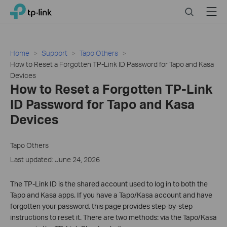
Click
Search
Menu
TP-Link, Reliably Smart
to
skip
the
navigation
Home
Support
Tapo Others
bar
How to Reset a Forgotten TP-Link ID Password for Tapo and Kasa
Devices
How to Reset a Forgotten TP-Link
ID Password for Tapo and Kasa
Devices
Tapo Others
Last updated: June 24, 2026
The TP-Link ID is the shared account used to log in to both the
Tapo and Kasa apps. If you have a Tapo/Kasa account and have
forgotten your password, this page provides step-by-step
instructions to reset it. There are two methods: via the Tapo/Kasa