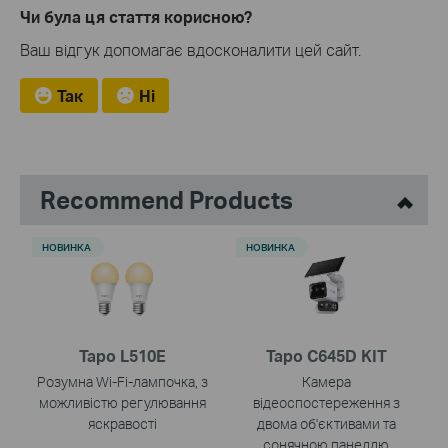
Чи була ця стаття корисною?
Ваш відгук допомагає вдосконалити цей сайт.
Так
Ні
Recommend Products
НОВИНКА
НОВИНКА
Tapo L510E
Tapo C645D KIT
Розумна Wi-Fi-лампочка, з
Камера
можливістю регулювання
відеоспостереження з
яскравості
двома об'єктивами та
сонячною панеллю