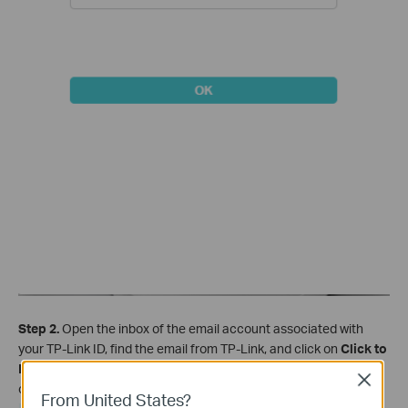
Step 2.
Open the inbox of the email account associated with
your TP-Link ID, find the email from TP-Link, and click on
Click to
Reset Password
. This will take you to the password reset page
Close
on the TP-Link cloud website.
From United States?