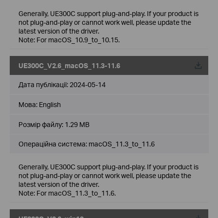
Generally, UE300C support plug-and-play. If your product is
not plug-and-play or cannot work well, please update the
latest version of the driver.
Note: For macOS_10.9_to_10.15.
UE300C_V2.6_macOS_11.3-11.6
Дата публікації:
2024-05-14
Мова:
English
Розмір файлу:
1.29 MB
Операційна система: macOS_11.3_to_11.6
Generally, UE300C support plug-and-play. If your product is
not plug-and-play or cannot work well, please update the
latest version of the driver.
Note: For macOS_11.3_to_11.6.