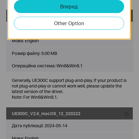
Вперед
UE300C_V2.6_win8&8.1_220222
Other Option
Дата публікації:
2024-05-14
Мова:
English
Розмір файлу:
9.00 MB
Операційна система: Win8&Win8.1
Generally, UE300C support plug-and-play. If your product is
not plug-and-play or cannot work well, please update the
latest version of the driver.
Note: For Win8&Win8.1.
UE300C_V2.6_macOS_12_220222
Дата публікації:
2024-05-14
Мова:
English