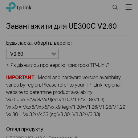
Click
Search
Menu
TP-Link, Reliably Smart
to
skip
the
Завантажити для
UE300C
V2.60
navigation
bar
Будь ласка, оберіть версію:
V2.60
>
Як дізнатись про версію пристрою TP-Link?
IMPORTANT
: Model and hardware version availability
varies by region. Please refer to your TP-Link regional
website to determine product availability.
Vx.0 = Vx.6/Vx.8/Vx.9(eg:V1.0=V1.6/V1.8/V1.9)
Vx.x0 = Vx.x6/Vx.x8/Vx.x9 (eg:V1.20=V1.26/V1.28/V1.29)
Vx.30 = Vx.32/Vx.33 (eg:V3.30=V3.32/V3.33)
Огляд продукту