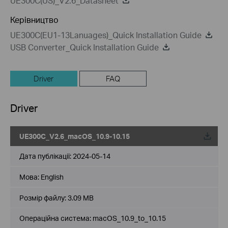
UE300C(US)_V2.6_Datasheet
Керівництво
UE300C(EU1-13Lanuages)_Quick Installation Guide
USB Converter_Quick Installation Guide
Driver
FAQ
Driver
UE300C_V2.6_macOS_10.9-10.15
Дата публікації:
2024-05-14
Мова:
English
Розмір файлу:
3.09 MB
Операційна система: macOS_10.9_to_10.15