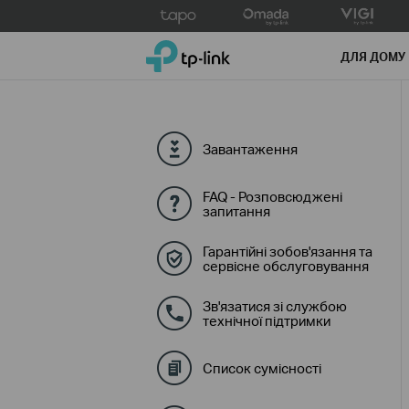
Click
to
TP-Link, Reliably Smart
skip
ДЛЯ ДОМУ
the
navigation
bar
Завантаження
FAQ - Розповсюджені
запитання
Гарантійні зобов'язання та
сервісне обслуговування
Зв'язатися зі службою
технічної підтримки
Список сумісності