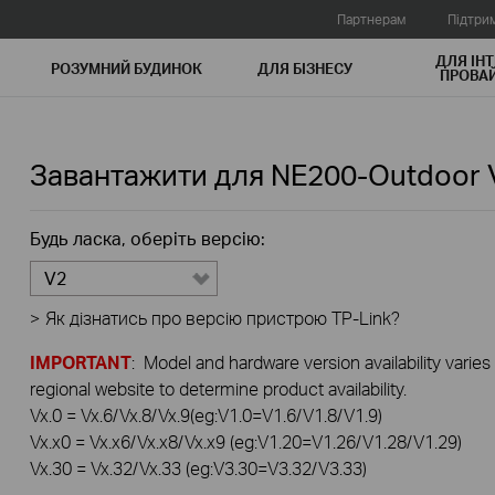
Партнерам
Підтри
ДЛЯ ІНТ
РОЗУМНИЙ БУДИНОК
ДЛЯ БIЗНЕСУ
ПРОВАЙ
Завантажити для
NE200-Outdoor
Будь ласка, оберіть версію:
V2
>
Як дізнатись про версію пристрою TP-Link?
IMPORTANT
: Model and hardware version availability varies
regional website to determine product availability.
Vx.0 = Vx.6/Vx.8/Vx.9(eg:V1.0=V1.6/V1.8/V1.9)
Vx.x0 = Vx.x6/Vx.x8/Vx.x9 (eg:V1.20=V1.26/V1.28/V1.29)
Vx.30 = Vx.32/Vx.33 (eg:V3.30=V3.32/V3.33)