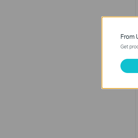
From U
Get prod