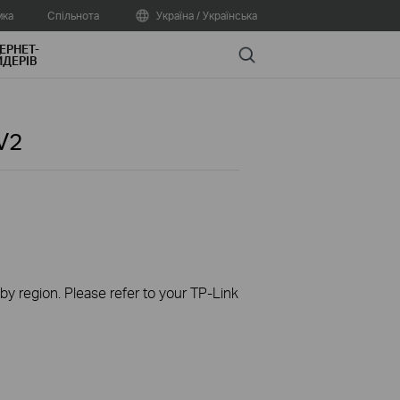
мка
Спільнота
Україна / Українська
ЕРНЕТ-
Search
ДЕРІВ
V2
 by region. Please refer to your TP-Link