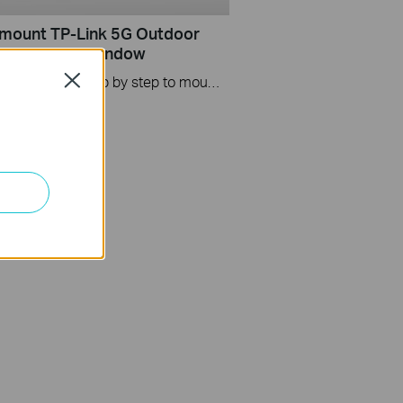
mount TP-Link 5G Outdoor
o a wall or a window
This video guides you step by step to mount a TP-Link 5G Outdoor Router to a wall or a window using NE200-Outdoor as an example. The images may differ from actual products.
Close