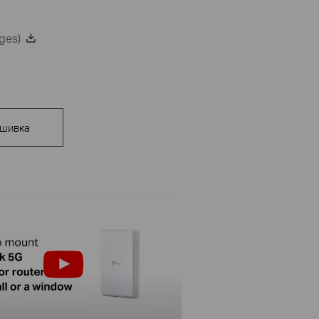
ges)
шивка