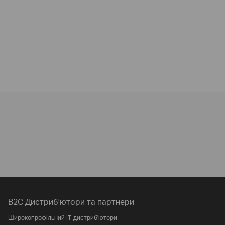
B2C Дистриб'ютори та партнери
Широкопрофільний IT-дистриб'ютори