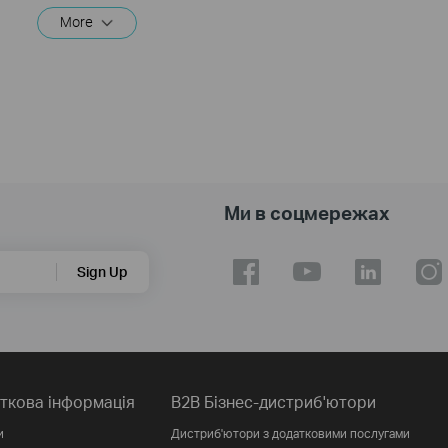
More
Ми в соцмережах
Sign Up
ткова інформація
B2B Бізнес-дистриб'ютори
и
Дистриб'ютори з додатковими послугами