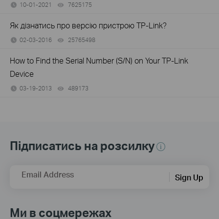
10-01-2021
7625175
views
Як дізнатись про версію пристрою TP-Link?
02-03-2016
25765498
views
How to Find the Serial Number (S/N) on Your TP-Link
Device
03-19-2013
489173
views
Підписатись на розсилку
Email Address
Sign Up
Ми в соцмережах