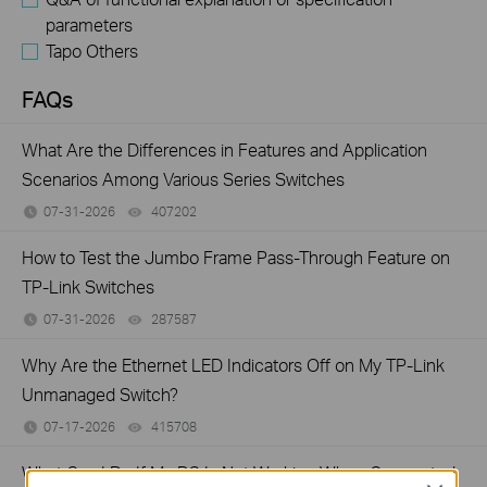
parameters
Tapo Others
FAQs
What Are the Differences in Features and Application
Scenarios Among Various Series Switches
07-31-2026
407202
views
How to Test the Jumbo Frame Pass-Through Feature on
TP-Link Switches
07-31-2026
287587
views
Why Are the Ethernet LED Indicators Off on My TP-Link
Unmanaged Switch?
07-17-2026
415708
views
What Can I Do If My PC Is Not Working When Connected