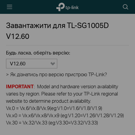
TP-Link,
Пошу
Reliably
Smart
Завантажити для
TL-SG1005D
V12.60
Будь ласка, оберіть версію:
V12.60
>
Як дізнатись про версію пристрою TP-Link?
IMPORTANT
: Model and hardware version availability
varies by region. Please refer to your TP-Link regional
website to determine product availability.
Vx.0 = Vx.6/Vx.8/Vx.9(eg:V1.0=V1.6/V1.8/V1.9)
Vx.x0 = Vx.x6/Vx.x8/Vx.x9 (eg:V1.20=V1.26/V1.28/V1.29)
Vx.30 = Vx.32/Vx.33 (eg:V3.30=V3.32/V3.33)